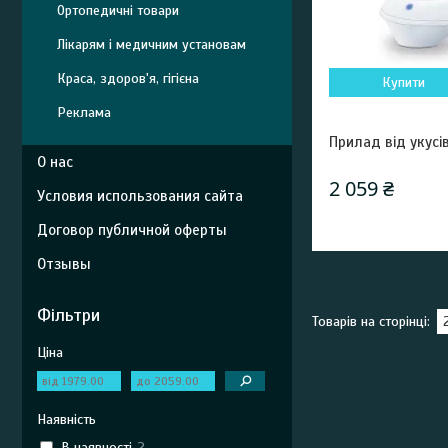
Ортопедичні товари
Лікарям і медичним установам
Краса, здоров'я, гігієна
Купити
Реклама
Прилад від укусі
О нас
2 059 ₴
Условия использования сайта
Договор публичной оферты
Отзывы
Фільтри
Ціна
Наявність
В наявності
2