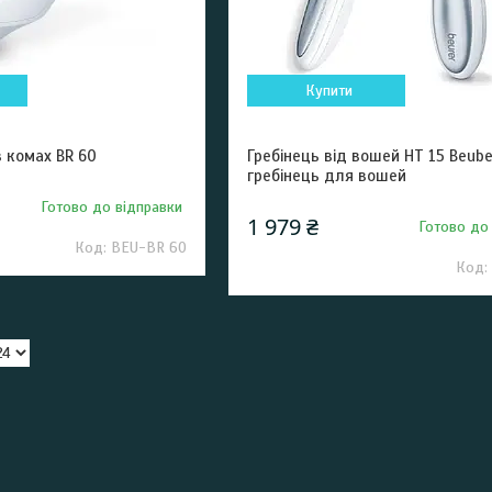
Купити
в комах BR 60
Гребінець від вошей HT 15 Beube
гребінець для вошей
Готово до відправки
1 979 ₴
Готово до
BEU-BR 60