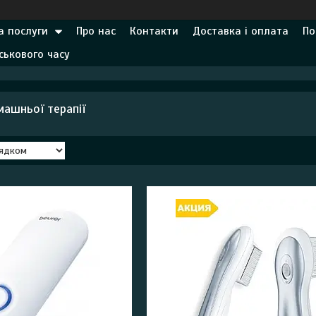
а послуги
Про нас
Контакти
Доставка і оплата
По
ськового часу
ашньої терапії