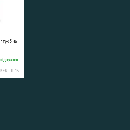
r гребінь
 відправки
BEU-HT 15