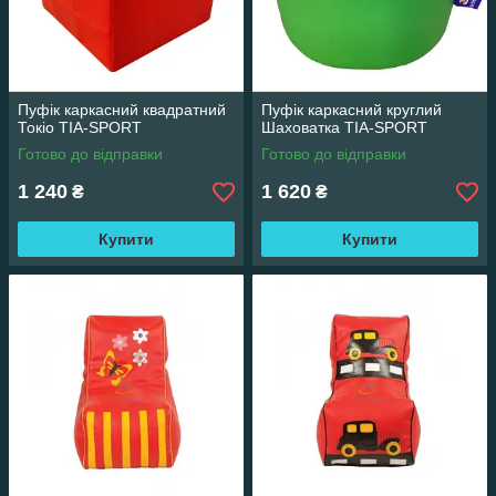
Пуфік каркасний квадратний
Пуфік каркасний круглий
Токіо TIA-SPORT
Шаховатка TIA-SPORT
Готово до відправки
Готово до відправки
1 240
1 620
₴
₴
Купити
Купити