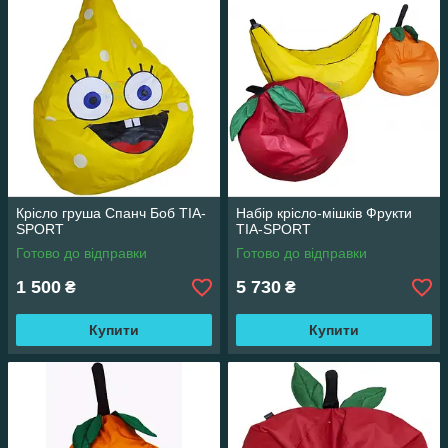
Крісло груша Спанч Боб TIA-
Набір крісло-мішків Фрукти
SPORT
TIA-SPORT
Готово до відправки
Готово до відправки
1 500
5 730
₴
₴
Купити
Купити