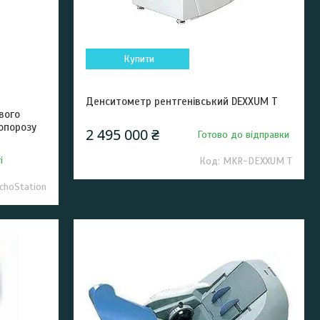
Купити
Денситометр рентгенівський DEXXUM T
вого
опорозу
2 495 000 ₴
Готово до відправки
і
MKR-DEXXUM T
hoStation