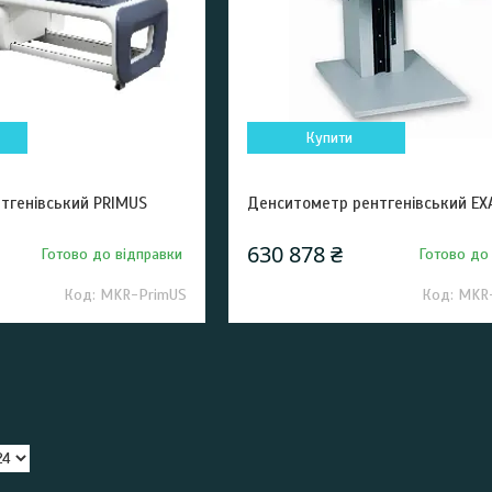
Купити
тгенівський PRIMUS
Денситометр рентгенівський E
630 878 ₴
Готово до відправки
Готово до
MKR-PrimUS
MKR