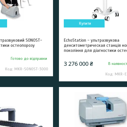
Купити
тразвуковий SONOST-
EchoStation - ультразвукова
стики остеопорозу
денситометрическая станція но
покоління для діагностики осте
Готово до відправки
3 276 000 ₴
В наявност
MKR-SONOST-3000
MKR-Ec