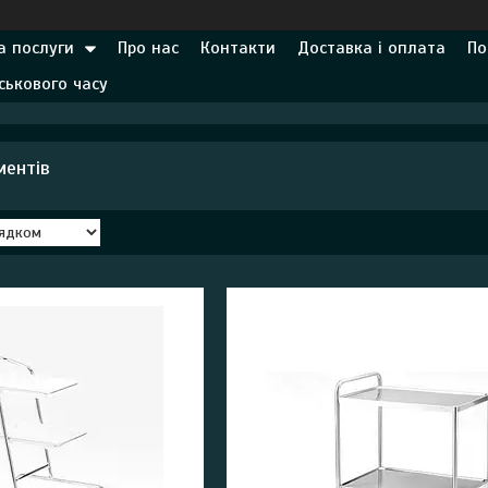
а послуги
Про нас
Контакти
Доставка і оплата
По
ськового часу
ментів