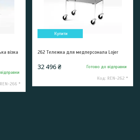
Купити
ька візка
262 Тележка для медперсонала Lojer
32 496 ₴
Готово до відправки
 відправки
REN-262 *
REN-266 *