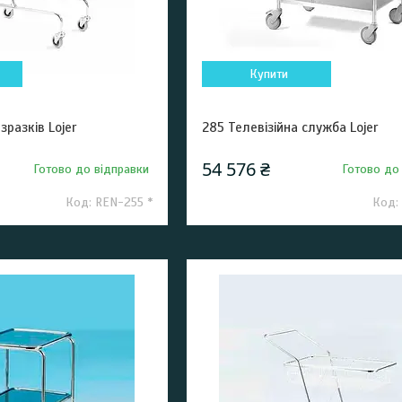
Купити
зразків Lojer
285 Телевізійна служба Lojer
54 576 ₴
Готово до відправки
Готово до
REN-255 *