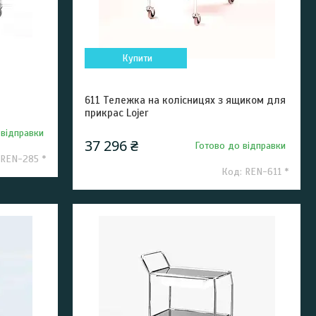
Купити
611 Тележка на колісницях з ящиком для
прикрас Lojer
 відправки
37 296 ₴
Готово до відправки
REN-285 *
REN-611 *