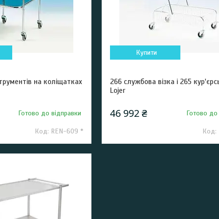
Купити
струментів на коліщатках
266 службова візка і 265 кур'єрс
Lojer
46 992 ₴
Готово до відправки
Готово до
REN-609 *