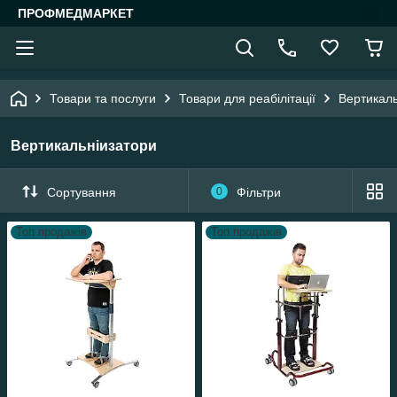
ПРОФМЕДМАРКЕТ
Товари та послуги
Товари для реабілітації
Вертикаль
Вертикальніизатори
Сортування
0
Фільтри
Топ продажів
Топ продажів