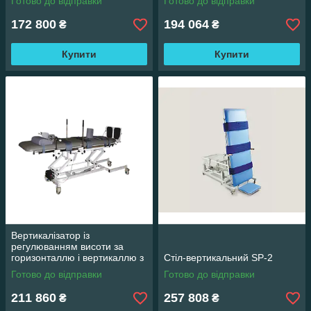
Готово до відправки
Готово до відправки
172 800
194 064
₴
₴
Купити
Купити
Вертикалізатор із
регулюванням висоти за
горизонталлю і вертикаллю з
Стіл-вертикальний SP-2
електричним приводом НТ-
Готово до відправки
Готово до відправки
СВР-1
211 860
257 808
₴
₴