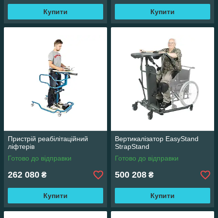
Купити
Купити
Пристрій реабілітаційний
Вертикалізатор ЕasyStand
ліфтерів
StrapStand
Готово до відправки
Готово до відправки
262 080
500 208
₴
₴
Купити
Купити