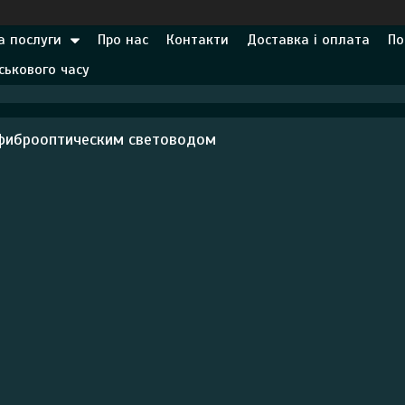
а послуги
Про нас
Контакти
Доставка і оплата
По
ськового часу
 фиброоптическим световодом