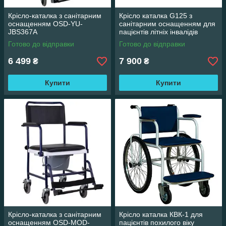
Крісло-каталка з санітарним
Крісло каталка G125 з
оснащенням OSD-YU-
санітарним оснащенням для
JBS367A
пацієнтів літніх інвалідів
Готово до відправки
Готово до відправки
6 499
7 900
₴
₴
Купити
Купити
Крісло-каталка з санітарним
Крісло каталка КВК-1 для
оснащенням OSD-MOD-
пацієнтів похилого віку