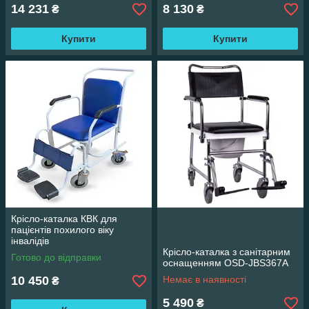
14 231
8 130
₴
₴
Купити
Купити
Крісло-каталка КВК для
пацієнтів похилого віку
інвалідів
Крісло-каталка з санітарним
Готово до відправки
оснащенням OSD-JBS367A
10 450
Немає в наявності
₴
5 490
₴