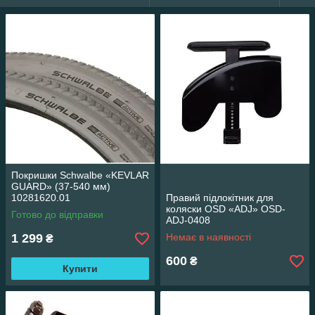
Покришки Schwalbe «KEVLAR
GUARD» (37-540 мм)
10281620.01
Правий підлокітник для
коляски OSD «ADJ» OSD-
Готово до відправки
ADJ-0408
1 299
Немає в наявності
₴
600
₴
Купити