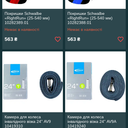
Покришки Schwalbe
Покришки Schwalbe
«RightRun» (25-540 мм)
«RightRun» (25-540 мм)
10282389.01
10282388.01
Немає в наявності
Немає в наявності
563
563
₴
₴
Камера для колеса
Камера для колеса
інвалідного візка 24" AV9
інвалідного візка 24" AV9A
10419310
10419240