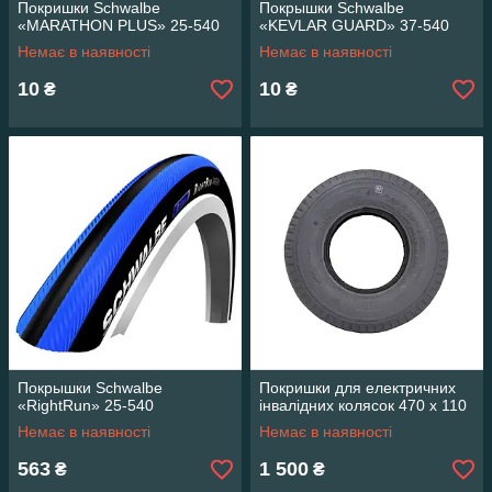
Покришки Schwalbe
Покрышки Schwalbe
«MARATHON PLUS» 25-540
«KEVLAR GUARD» 37-540
Немає в наявності
Немає в наявності
10
10
₴
₴
Покрышки Schwalbe
Покришки для електричних
«RightRun» 25-540
інвалідних колясок 470 х 110
Немає в наявності
Немає в наявності
563
1 500
₴
₴