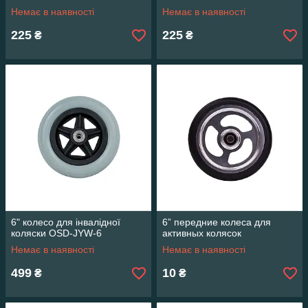
Немає в наявності
Немає в наявності
225
225
₴
₴
6" колесо для інвалідної
6” передние колеса для
коляски OSD-JYW-6
активных колясок
Немає в наявності
Немає в наявності
499
10
₴
₴