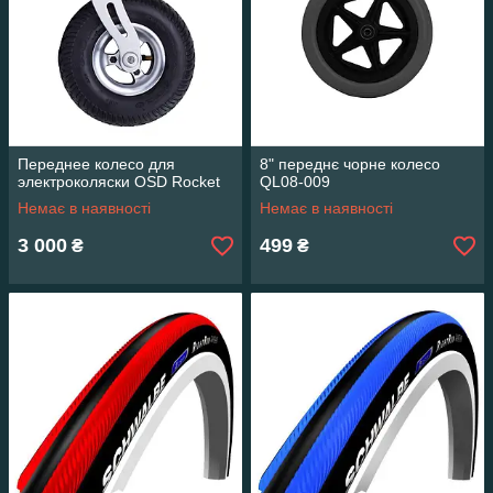
Переднее колесо для
8" переднє чорне колесо
электроколяски OSD Rocket
QL08-009
Немає в наявності
Немає в наявності
3 000
499
₴
₴