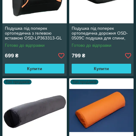
Подушка під поперек
Подушка під поперек
ортопедична з гелевою
ортопедична дорожня OSD-
вставкою OSD-LP363313-GL
0509C подушка для спини,
подушка для спини, під спину
під спину
Готово до відправки
Готово до відправки
699
799
₴
₴
Купити
Купити
Топ продажів
Топ продажів