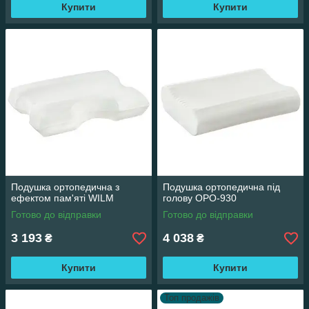
Купити
Купити
Подушка ортопедична з
Подушка ортопедична під
ефектом пам'яті WILM
голову OPO-930
Готово до відправки
Готово до відправки
3 193
4 038
₴
₴
Купити
Купити
Топ продажів