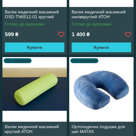
Валик медичний масажний
Валик медичний масажний
OSD-TN6512-01 круглий
напівкруглий АТОН
Готово до відправки
Готово до відправки
599
1 400
₴
₴
Купити
Купити
Топ продажів
Топ продажів
Валик медичний масажний
Ортопедична подушка для
круглий АТОН
шиї MATAS