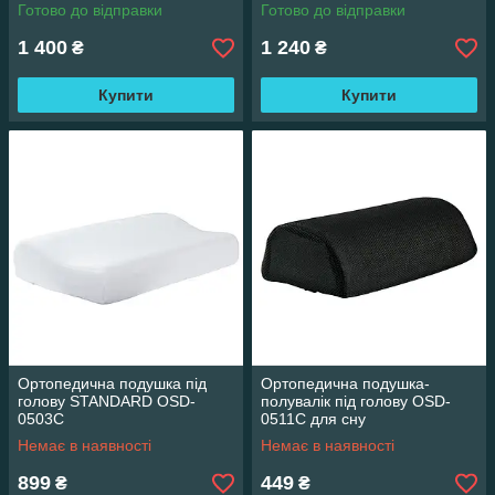
Готово до відправки
Готово до відправки
1 400
1 240
₴
₴
Купити
Купити
Ортопедична подушка під
Ортопедична подушка-
голову STANDARD OSD-
полувалік під голову OSD-
0503C
0511C для сну
Немає в наявності
Немає в наявності
899
449
₴
₴