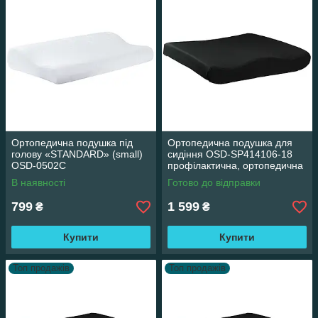
Ортопедична подушка під
Ортопедична подушка для
голову «STANDARD» (small)
сидіння OSD-SP414106-18
OSD-0502C
профілактична, ортопедична
подушка під сідниці
В наявності
Готово до відправки
799
1 599
₴
₴
Купити
Купити
Топ продажів
Топ продажів