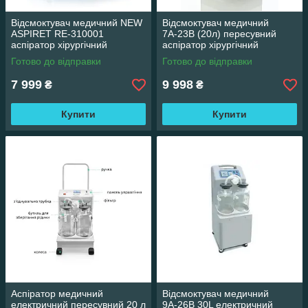
Відсмоктувач медичний NEW
Відсмоктувач медичний
ASPIRET RE-310001
7А-23В (20л) пересувний
аспіратор хірургічний
аспіратор хірургічний
портативний з вакуумним
Готово до відправки
Готово до відправки
регулятором
7 999
9 998
₴
₴
Купити
Купити
Аспіратор медичний
Відсмоктувач медичний
електричний пересувний 20 л
9А-26В 30L електричний