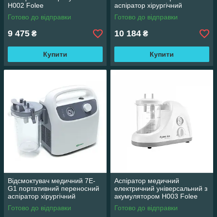
H002 Folee
аспіратор хірургічний
Готово до відправки
Готово до відправки
9 475
10 184
₴
₴
Купити
Купити
Відсмоктувач медичний 7E-
Аспіратор медичний
G1 портативний переносний
електричний універсальний з
аспіратор хірургічний
акумулятором H003 Folee
Готово до відправки
Готово до відправки