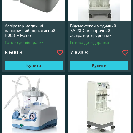
Аспіратор медичний
Відсмоктувач медичний
електричний портативний
7А-23D електричний
H003-F Folee
аспіратор хірургічний
Готово до відправки
Готово до відправки
5 500
7 673
₴
₴
Купити
Купити