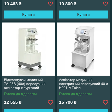
10 463
10 800
₴
₴
Купити
Купити
Відсмоктувач медичний
Аспіратор медичний
7А-23В (40л) пересувний
електричний пересувний 40 л
аспіратор хірургічний
H001-A Folee
Готово до відправки
Готово до відправки
12 555
15 700
₴
₴