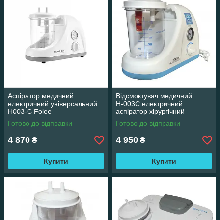
Аспіратор медичний
Відсмоктувач медичний
електричний універсальний
Н-003С електричний
H003-C Folee
аспіратор хірургічний
Готово до відправки
Готово до відправки
4 870
4 950
₴
₴
Купити
Купити