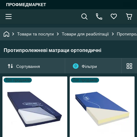
ПРОФМЕДМАРКЕТ
Товари та послуги
Товари для реабілітації
Протипрол
Протипролежневі матраци ортопедичні
Сортування
0
Фільтри
Топ продажів
Топ продажів