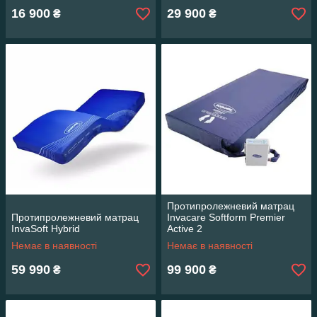
16 900
29 900
₴
₴
Протипролежневий матрац
Протипролежневий матрац
Invacare Softform Premier
InvaSoft Hybrid
Active 2
Немає в наявності
Немає в наявності
59 990
99 900
₴
₴