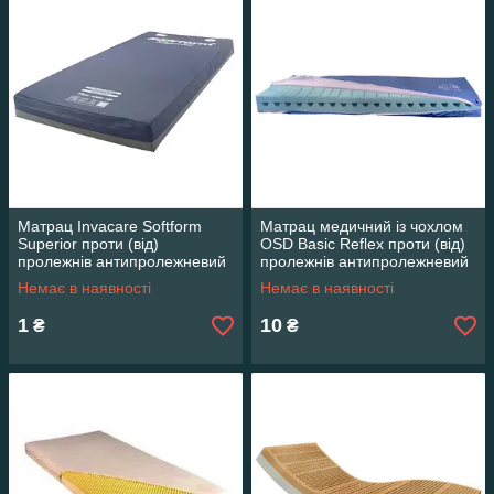
Матрац Invacare Softform
Матрац медичний із чохлом
Superior проти (від)
OSD Basic Reflex проти (від)
пролежнів антипролежневий
пролежнів антипролежневий
для лежачого хворого
для лежачого хворого
Немає в наявності
Немає в наявності
1
10
₴
₴