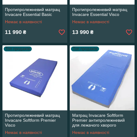
Протипролежневий матрац
Протипролежневий матрац
Invacare Essential Basic
Invacare Essential Visco
Немає в наявності
Немає в наявності
11 990
13 990
₴
₴
Топ продажів
Топ продажів
Протипролежневий матрац
Матрац Invacare Softform
Invacare Softform Premier
Premier антипролежневий
Visco
для лежачого хворого
Немає в наявності
Немає в наявності