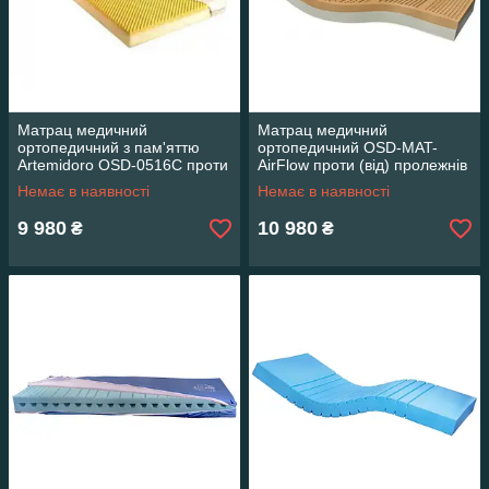
Матрац медичний
Матрац медичний
ортопедичний з пам'яттю
ортопедичний OSD-MAT-
Artemidoro OSD-0516C проти
AirFlow проти (від) пролежнів
(від) пролежнів
антипролежневий для
Немає в наявності
Немає в наявності
антипролежневий
хворого
9 980
10 980
₴
₴