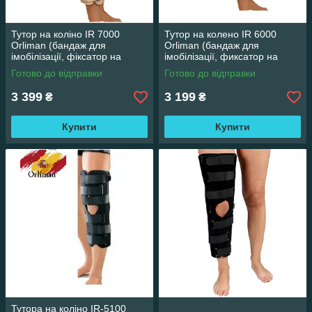
Тутор на коліно IR 7000
Тутор на колено IR 6000
Orliman (бандаж для
Orliman (бандаж для
імобілізації, фіксатор на
імобілізації, фиксатор на
колінний сустав)
коленный сустав)
Готово до відправки
Готово до відправки
3 399
3 199
₴
₴
Купити
Купити
Тутора на коліно IR-5100