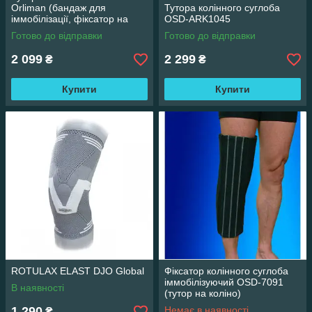
Orliman (бандаж для
Тутора колінного суглоба
іммобілізації, фіксатор на
OSD-ARK1045
колінний суглоб)
Готово до відправки
Готово до відправки
2 099
2 299
₴
₴
Купити
Купити
ROTULAX ELAST DJO Global
Фіксатор колінного суглоба
іммобілізуючий OSD-7091
В наявності
(тутор на коліно)
1 290
Немає в наявності
₴