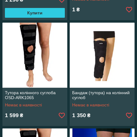
1
₴
Купити
Тутора колінного суглоба
Бандаж (тутора) на колінний
OSD-ARK1065
суглоб
Немає в наявності
Немає в наявності
1 599
1 350
₴
₴