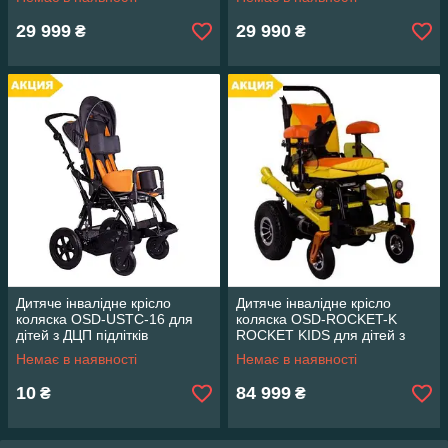
29 999
29 990
₴
₴
Дитяче інвалідне крісло
Дитяче інвалідне крісло
коляска OSD-USTC-16 для
коляска OSD-ROCKET-K
дітей з ДЦП підлітків
ROCKET KIDS для дітей з
ДЦП підлітків
Немає в наявності
Немає в наявності
10
84 999
₴
₴