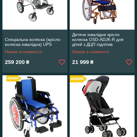
Дитяче інвалідне крісло
Спеціальна коляска (крісло-
коляска OSD-ADJK-R для
коляска інвалідна) UPS
дітей з ДЦП підлітків
Немає в наявності
Немає в наявності
259 200
21 999
₴
₴