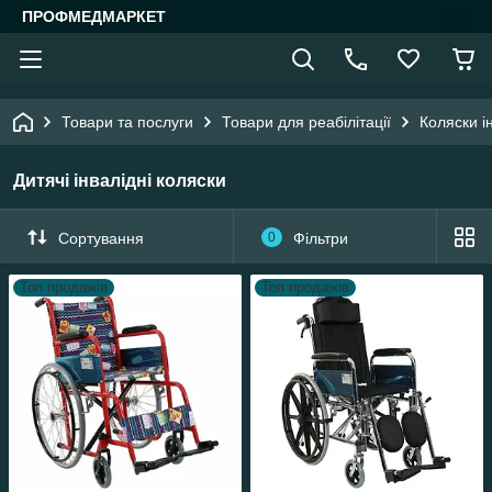
ПРОФМЕДМАРКЕТ
Товари та послуги
Товари для реабілітації
Коляски і
Дитячі інвалідні коляски
Сортування
0
Фільтри
Топ продажів
Топ продажів