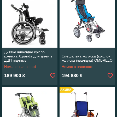
Дитяче інвалідне крісло
коляска X:panda для дітей з
Спеціальна коляска (крісло-
ДЦП підлітків
коляска інвалідна) OMBRELO
Немає в наявності
Немає в наявності
189 900
194 880
₴
₴