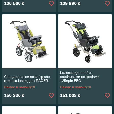
106 560
109 890
₴
₴
Коляски для осіб з
Спеціальна коляска (крісло-
особливими потребами
коляска інвалідна) RACER
125ерів ЕВО
Немає в наявності
Немає в наявності
150 336
151 008
₴
₴