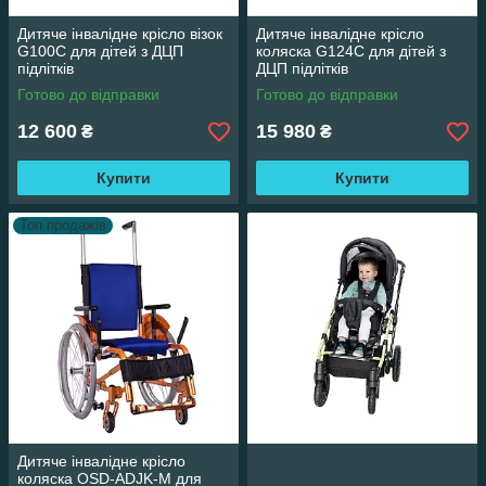
Дитяче інвалідне крісло візок
Дитяче інвалідне крісло
G100C для дітей з ДЦП
коляска G124C для дітей з
підлітків
ДЦП підлітків
Готово до відправки
Готово до відправки
12 600
15 980
₴
₴
Купити
Купити
Топ продажів
Дитяче інвалідне крісло
коляска OSD-ADJK-М для