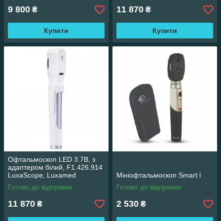
9 800
11 870
₴
₴
Купити
Купити
Офтальмоскоп LED 3.7В, з
адаптером білий, F1.426.914
LuxaScope, Luxamed
Мініофтальмоскоп Smart l
Готово до відправки
Готово до відправки
11 870
2 530
₴
₴