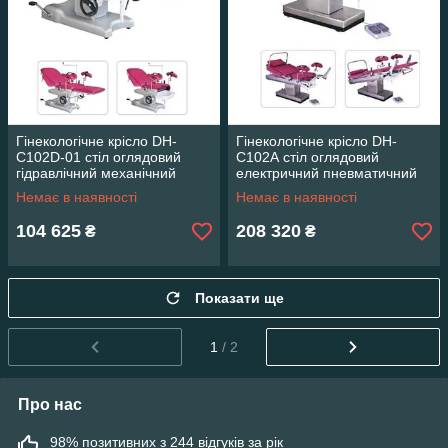
Гінекологічне крісло DH-
Гінекологічне крісло DH-
C102D-01 стіл оглядовий
C102А стіл оглядовий
гідравлічний механічний
електричний пневматичний
механічний
електричний механічний
Немає в наявності
Немає в наявності
104 625
208 320
₴
₴
Показати ще
1
/ 2
Про нас
98% позитивних з 244 відгуків за рік