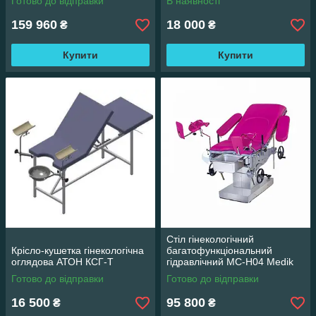
Готово до відправки
В наявності
159 960
18 000
₴
₴
Купити
Купити
Стіл гінекологічний
Крісло-кушетка гінекологічна
багатофункціональний
оглядова АТОН КСГ-Т
гідравлічний MC-H04 Medik
Готово до відправки
Готово до відправки
16 500
95 800
₴
₴