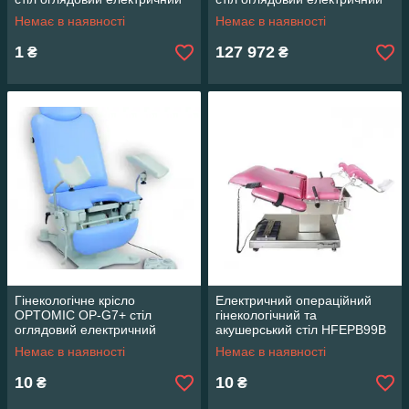
Немає в наявності
Немає в наявності
1
127 972
₴
₴
Гінекологічне крісло
Електричний операційний
OPTOMIC OP-G7+ стіл
гінекологічний та
оглядовий електричний
акушерський стіл HFEPB99B
Немає в наявності
Немає в наявності
10
10
₴
₴