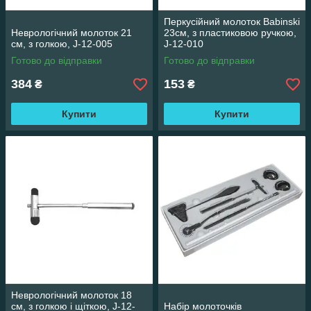
Перкусійний молоток Babinski
Неврологічний молоток 21
23см, з пластиковою ручкою,
см, з голкою, J-12-005
J-12-010
Готово до відправки
Готово до відправки
384
153
₴
₴
Купити
Купити
Неврологічний молоток 18
см, з голкою і щіткою, J-12-
Набір молоточків