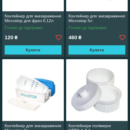
Контейнер для знезараження
Контейнер для знезараження
Microstop для фрез 0,12л
Microstop 5л
Готово до відправки
Готово до відправки
120
460
₴
₴
Купити
Купити
Контейнер для знезараження
Контейнери полімерні