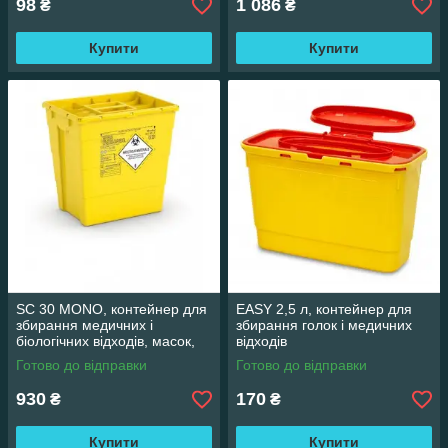
98
1 086
₴
₴
Купити
Купити
SC 30 MONO, контейнер для
EASY 2,5 л, контейнер для
збирання медичних і
збирання голок і медичних
біологічних відходів, масок,
відходів
рукавичок, голок тощо (30 л)
Готово до відправки
Готово до відправки
930
170
₴
₴
Купити
Купити