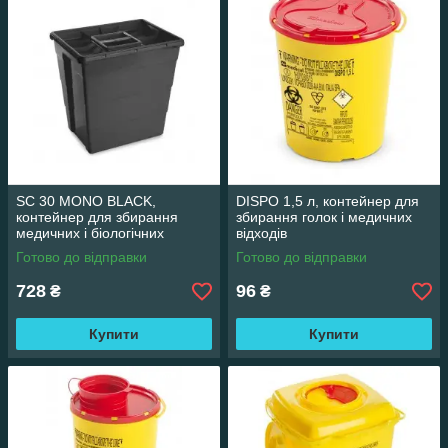
SC 30 MONO BLACK,
DISPO 1,5 л, контейнер для
контейнер для збирання
збирання голок і медичних
медичних і біологічних
відходів
відходів, масок, рукавичок,
Готово до відправки
Готово до відправки
голок тощо (30 л)
728
96
₴
₴
Купити
Купити