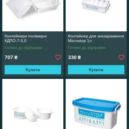
Контейнери полімерні
Контейнер для знезараження
КДПО-7-5,0
Microstop 1л
Готово до відправки
Готово до відправки
707
330
₴
₴
Купити
Купити