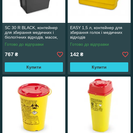
SC 30 R BLACK, контейнер
EASY 1,5 л, контейнер для
для збирання медичних і
збирання голок і медичних
біологічних відходів, масок,
відходів
рукавичок, голок тощо (30 л)
Готово до відправки
Готово до відправки
767
142
₴
₴
Купити
Купити