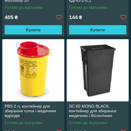
Microstop 3л
КДПО-1-0,1
Готово до відправки
Готово до відправки
405
144
₴
₴
Купити
Купити
PBS 2 л, контейнер для
SC 60 MONO BLACK,
збирання голок і медичних
контейнер для збирання
відходів
медичних і біологічних
відходів, масок, рукавичок,
Готово до відправки
Готово до відправки
голок тощо (60 л)