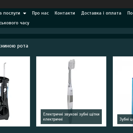
а послуги
Про нас
Контакти
Доставка і оплата
По
ськового часу
жниною рота
Електричні звукові зубні щітки
електричні
Зубні ц