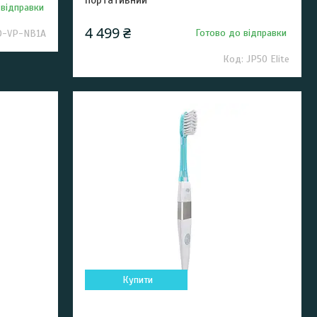
портативний
 відправки
4 499 ₴
Готово до відправки
D-VP-NB1A
JP50 Elite
Купити