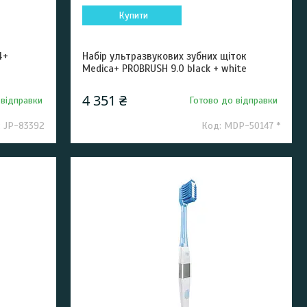
Купити
4+
Набір ультразвукових зубних щіток
Medica+ PROBRUSH 9.0 black + white
4 351 ₴
 відправки
Готово до відправки
JP-83392
MDP-50147 *