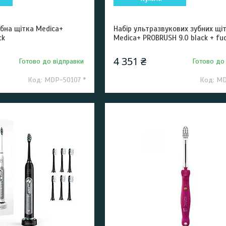
бна щітка Medica+
Набір ультразвукових зубних щі
ck
Medica+ PROBRUSH 9.0 black + fuc
4 351 ₴
Готово до відправки
Готово до
MDP-50107 *
MD