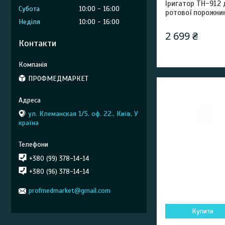
Іригатор TH-912 
Субота
10:00
16:00
ротової порожни
Неділя
10:00
16:00
2 699 ₴
Контакти
ПРОФМЕДМАРКЕТ
ул. Клеманская 1/5. оф. 22., Київ, У
країна
+380 (99) 378-14-14
+380 (96) 378-14-14
profmedmarket@gmail.com
Купити