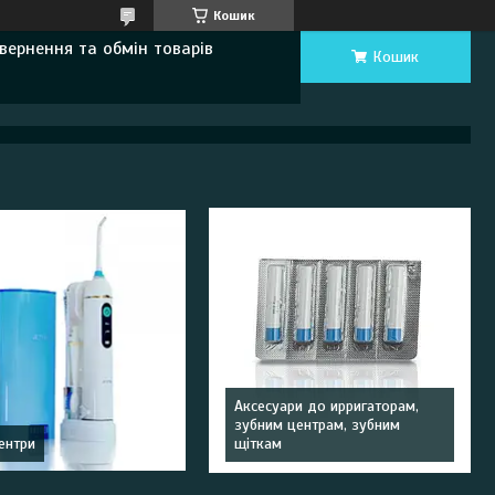
Кошик
вернення та обмін товарів
Кошик
Аксесуари до ирригаторам,
зубним центрам, зубним
ентри
щіткам