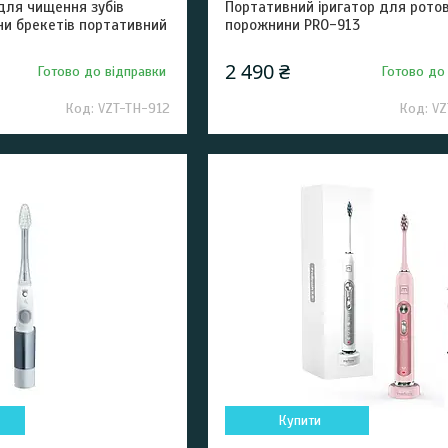
для чищення зубів
Портативний іригатор для ротов
ни брекетів портативний
порожнини PRO-913
2 490 ₴
Готово до відправки
Готово до
VZT-TH-912
VZ
Купити