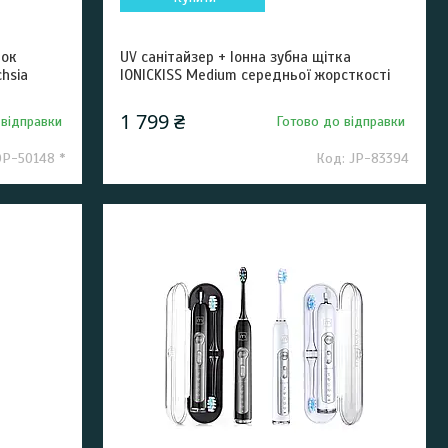
ток
UV санітайзер + Іонна зубна щітка
hsia
IONICKISS Medium середньої жорсткості
1 799 ₴
 відправки
Готово до відправки
P-50148 *
JP-83394