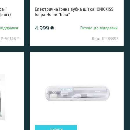
ca+
Електрична Іонна зубна щітка IONICKISS
(6 шт)
Ionpa Home “Біла”
4 999 ₴
 відправки
Готово до відправки
P-50146 *
JP-83398
Купити