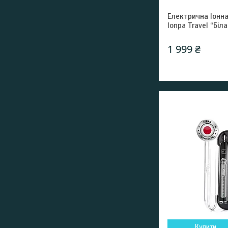
Електрична Іонна
Ionpa Travel “Біла
1 999 ₴
Купити