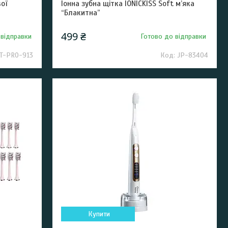
ої
Іонна зубна щітка IONICKISS Soft м’яка
“Блакитна”
499 ₴
 відправки
Готово до відправки
T-PRO-913
JP-83404
Купити