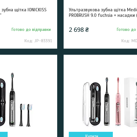
 зубна щітка IONICKISS
Ультразвукова зубна щітка Medi
”
PROBRUSH 9.0 fuchsia + насадки 
2 698 ₴
Готово до відправки
Готово до
JP-83391
MD
Купити