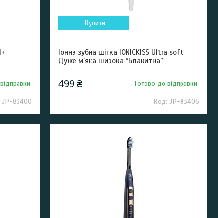
Купити
4+
Іонна зубна щітка IONICKISS Ultra soft
Дуже м’яка широка “Блакитна”
499 ₴
 відправки
Готово до відправки
JP-83400
JP-83406