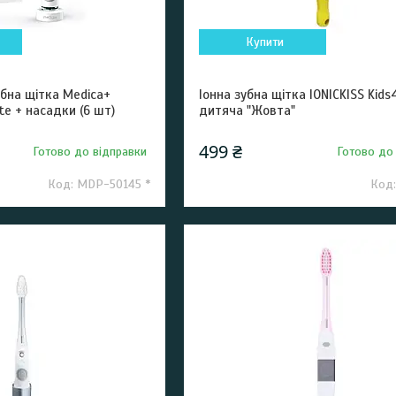
Купити
бна щітка Medica+
Іонна зубна щітка IONICKISS Kids
te + насадки (6 шт)
дитяча "Жовта"
499 ₴
Готово до відправки
Готово до
MDP-50145 *