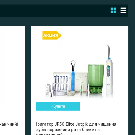
Купити
ханічний)
Іригатор JP50 Elite Jetpik для чищення
зубів порожнини рота брекетів