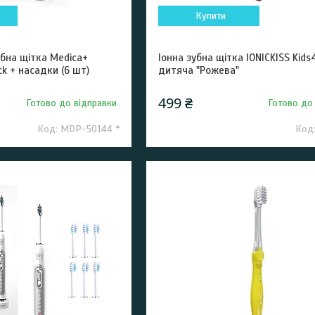
Купити
бна щітка Medica+
Іонна зубна щітка IONICKISS Kids
ck + насадки (6 шт)
дитяча "Рожева"
499 ₴
Готово до відправки
Готово до
MDP-50144 *