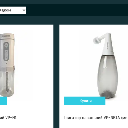
Купити
ий VP-N1
Іригатор назальний VP-NB1A (ме