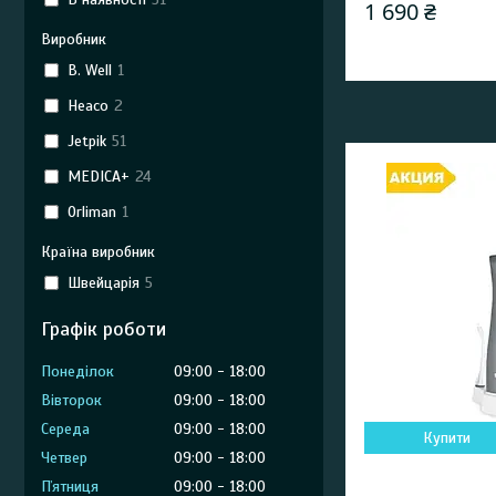
1 690 ₴
Виробник
B. Well
1
Heaco
2
Jetpik
51
MEDICA+
24
Orliman
1
Країна виробник
Швейцарія
5
Графік роботи
Понеділок
09:00
18:00
Вівторок
09:00
18:00
Середа
09:00
18:00
Купити
Четвер
09:00
18:00
Пʼятниця
09:00
18:00