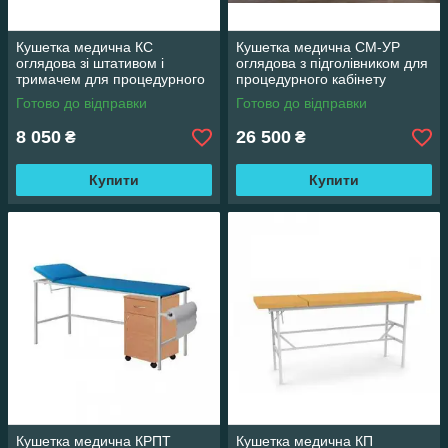
Кушетка медична КС
Кушетка медична СМ-УР
оглядова зі штативом і
оглядова з підголівником для
тримачем для процедурного
процедурного кабінету
кабінету
Готово до відправки
Готово до відправки
8 050
26 500
₴
₴
Купити
Купити
Кушетка медична КРПТ
Кушетка медична КП