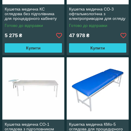
Кушетка медична КС
Кушетка медична СО-3
оглядова без підголівника
офтальмологічна з
для процедурного кабінету
електроприводом для огляду
пацієнта
Готово до відправки
Готово до відправки
5 275
47 978
₴
₴
Купити
Купити
Кушетка медична СО-1
Кушетка медична КМо-5
оглядова з підголовником
оглядова для процедурного