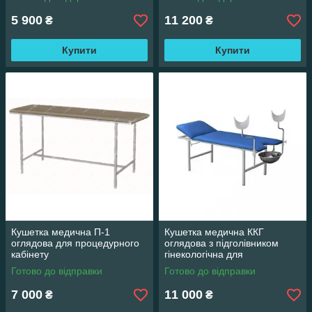
5 900
11 200
₴
₴
Купити
Купити
Кушетка медична П-1
Кушетка медична ККГ
оглядова для процедурного
оглядова з підголівником
кабінету
гінекологічна для
процедурного кабінету
Готово до відправки
Готово до відправки
7 000
11 000
₴
₴