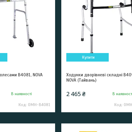
Купити
колесами B4081, NOVA
Ходунки дворівневі складні B40
NOVA (Тайвань)
2 465 ₴
В наявності
В наявност
ОМН-B4081
OMH