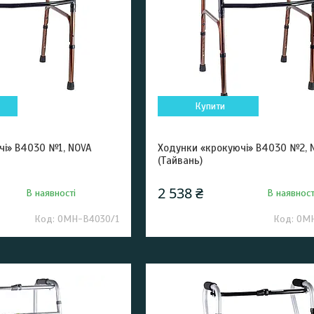
Купити
чі» В4030 №1, NOVA
Ходунки «крокуючі» B4030 №2, 
(Тайвань)
2 538 ₴
В наявності
В наявност
ОМН-B4030/1
ОМН