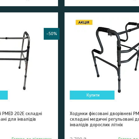
–50%
Купити
і PMED 202E складні
Ходунки фіксовані дворівневі P
ані для інвалідів
складані медичні регульовані д
інвалідів дорослих літніх