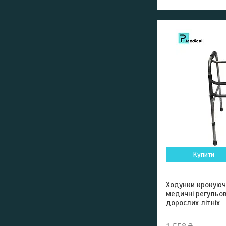
Купити
Ходунки крокуюч
медичні регульов
дорослих літніх