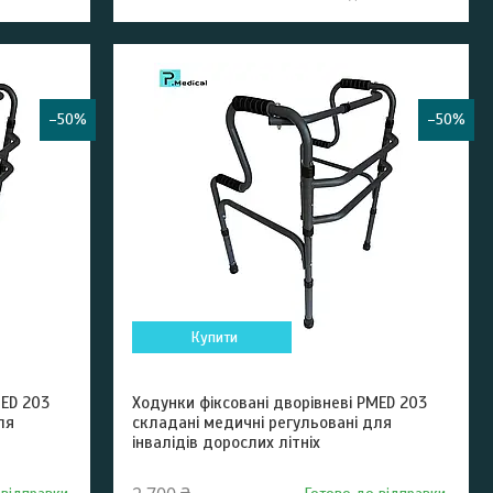
–50%
–50%
Купити
MED 203
Ходунки фіксовані дворівневі PMED 203
ля
складані медичні регульовані для
інвалідів дорослих літніх