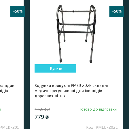
–50%
–50%
Купити
складані
Ходунки крокуючі PMED 202E складні
ідів
медичні регульовані для інвалідів
дорослих літніх
1 558 ₴
і
Готово до відправки
779 ₴
РМЕD-201
PMED-202E