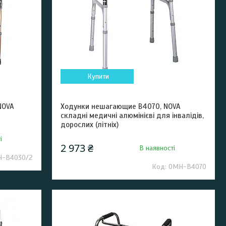
Купити
NOVA
Ходунки нешагающие B4070, NOVA
складні медичні алюмінієві для інвалідів,
дорослих (літніх)
і
2 973 ₴
В наявності
-B4030/2
ОМН-B4070