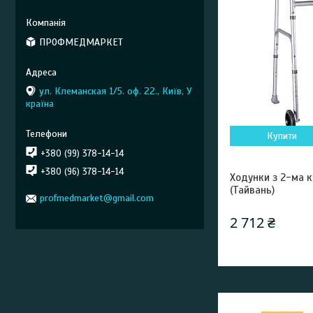
ПРОФМЕДМАРКЕТ
ул. Клеманская 1/5. оф. 22., Київ, У
країна
Купити
+380 (99) 378-14-14
+380 (96) 378-14-14
Ходунки з 2-ма 
(Тайвань)
profmedmarket@gmail.com
2 712 ₴