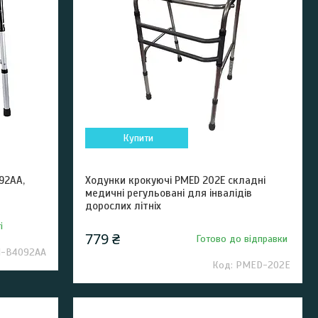
Купити
92AA,
Ходунки крокуючі PMED 202E складні
медичні регульовані для інвалідів
дорослих літніх
і
779 ₴
Готово до відправки
-B4092AA
PMED-202E