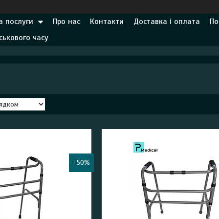
а послуги
Про нас
Контакти
Доставка і оплата
По
ськового часу
–50%