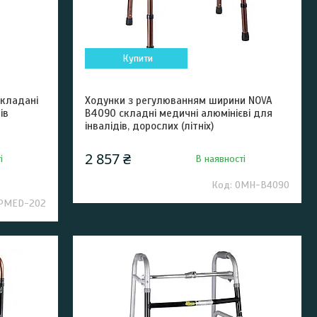
Купити
складані
Ходунки з регулюванням ширини NOVA
ів
В4090 складні медичні алюмінієві для
інвалідів, дорослих (літніх)
2 857 ₴
і
В наявності
OMH-B4090
РМЕD-202