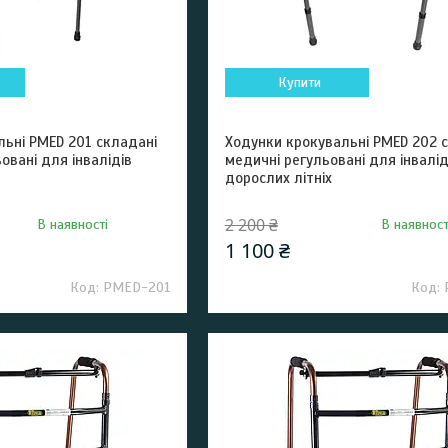
Купити
льні PMED 201 складані
Ходунки крокувальні PMED 202 
овані для інвалідів
медичні регульовані для інвалід
дорослих літніх
2 200 ₴
В наявності
В наявност
1 100 ₴
РМЕD-201