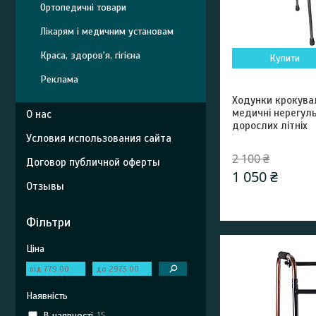
Ортопедичні товари
Лікарям і медичним установам
Краса, здоров'я, гігієна
Купити
Реклама
Ходунки крокува
медичні нерегуль
О нас
дорослих літніх
Условия использования сайта
2 100 ₴
Договор публичной оферты
1 050 ₴
Отзывы
Фільтри
Ціна
Наявність
В наявності
15