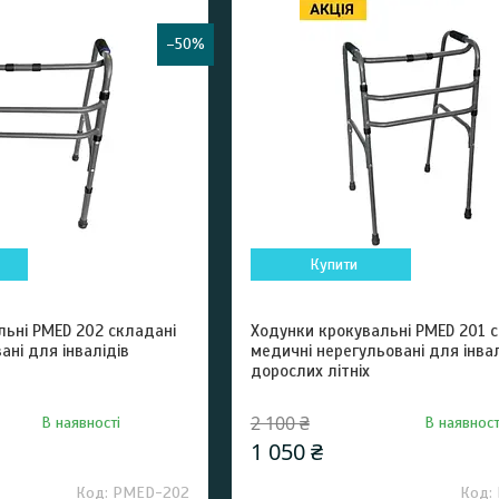
–50%
Купити
льні PMED 202 складані
Ходунки крокувальні PMED 201 
ані для інвалідів
медичні нерегульовані для інвал
дорослих літніх
2 100 ₴
В наявності
В наявност
1 050 ₴
РМЕD-202