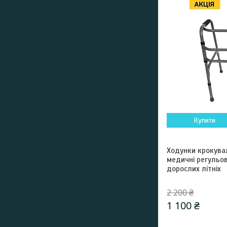
Купити
Ходунки крокува
медичні регульов
дорослих літніх
2 200 ₴
1 100 ₴