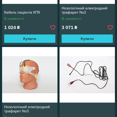
Нозологічний електродний
Кабель пацієнта КП9
трафарет No2
В наявності
В наявності
1 024
3 071
₴
₴
Купити
Купити
Нозологічний електродний
трафарет No3