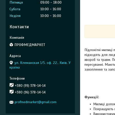
Пʼятниця
09:00
18:00
Субота
10:00
16:00
Неділя
10:00
16:00
Контакти
ПРОФМЕДМАРКЕТ
Підлокітні милиці 
підходять для люде
хвороб та травм. П
ул. Клеманская 1/5. оф. 22., Київ, У
пересуванні. Мают
країна
захоплення та запо
+380 (99) 378-14-14
+380 (96) 378-14-14
Функції:
profmedmarket@gmail.com
Милиці допом
Покращують к
Використовуют