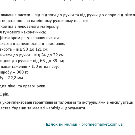
лювання висоти - від підлоги до ручки та від ручки до опори під лікот
оть встановлена на міцному рухливому шарнірі;
укоятка з нековзного матеріалу;
ія гумового наконечника;
фіксатором регулювання висоти;
висота в залежності від зростання;
исота - від 90 до 121 см;
нжети до ручки - від 24 до 32 см;
садки до ручки - від 66 до 89 см;
навантаження - 150 кг на пару;
иробу – 900 гр.;
бу – 22,2 мм.
ля лівої та правої руки.
1 рік.
 укомплектовані гарантійними талонами та інструкціями з експлуатації
ства України та має всі необхідні документи.
Підлокітні милиці - profmedmarket.com.ua