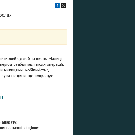
ослих
іктьовий суглоб та кисть. Милиці
ріод реабілітації після операцій,
ми милицями, мобільність у
и руки людини, що покращує
ТІ
 апарату;
я на нижні кінцівки;