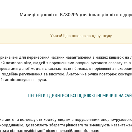
Милиці підлокітні B7802PA для інвалідів літніх дор
Увага!
Ціна вказана за одну штуку.
призначені для перенесення частини навантаження з нижніх кінцівок на л
й похилого віку, людей з порушеннями опорно-рухового апарату та в пе
еревагами даної моделі є компактність і більша, в порівнянні з пахвови
ь подвійне регулювання за висотою. Анатомічна ручка повторює контур
бігає зісковзуванню руки.
ПЕРЕЙТИ І ДИВИТИСЯ ВСІ ПІДКЛОКІТНІ МИЛИЦІ НА САЙ
агають та полегшують ходьбу людям з порушеннями опорно-рухового
оординацію, дозволяють зберегти рівновагу та зменшують навантаженн
ься під час реабілітації після операцій, хвороб, травм.