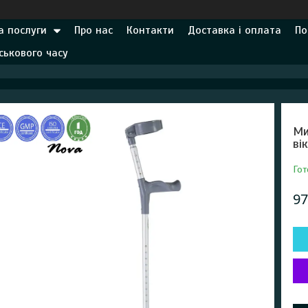
а послуги
Про нас
Контакти
Доставка і оплата
По
ськового часу
Ми
ві
Гот
97