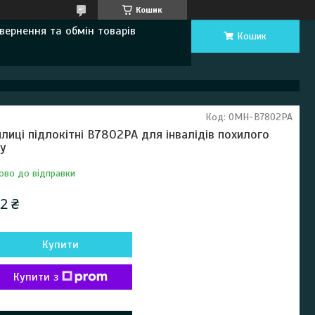
Кошик
вернення та обмін товарів
Кошик
Код:
OMH-B7802PA
лиці підлокітні B7802PA для інвалідів похилого
ку
ово до відправки
2 ₴
Купити
Купити з