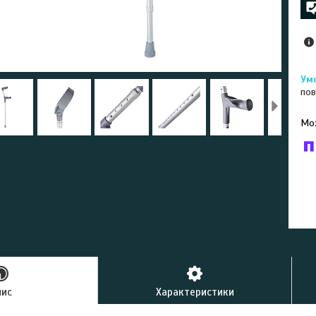
пов
У к
буд
пис
Характеристики