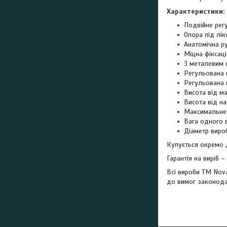
Характеристики:
Подвійне регу
Опора під лік
Анатомічна р
Міцна фіксац
З металевим 
Регульована 
Регульована в
Висота від ма
Висота від на
Максимальне 
Вага одного в
Діаметр виро
Купується окремо д
Гарантія на виріб – 
Всі вироби ТМ Nova
до вимог законодав