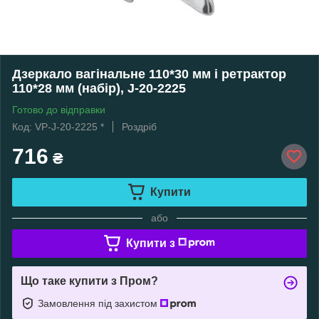
Дзеркало вагінальне 110*30 мм і ретрактор
110*28 мм (набір), J-20-2225
Готово до відправки
Код: VP-J-20-2225 *
Роздріб
716
₴
Купити
або
Купити з
Що таке купити з Пром?
Замовлення під захистом