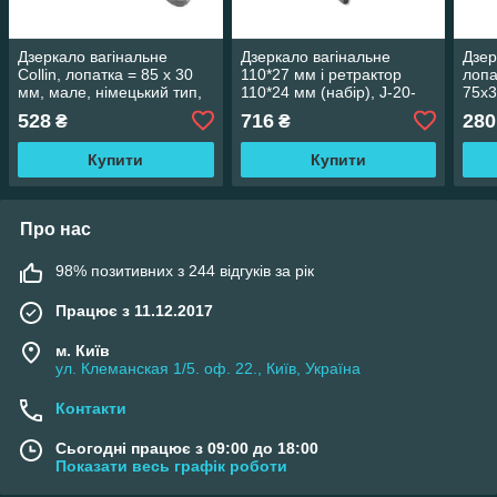
Дзеркало вагінальне
Дзеркало вагінальне
Дзер
Collin, лопатка = 85 х 30
110*27 мм і ретрактор
лопа
мм, мале, німецький тип,
110*24 мм (набір), J-20-
75х3
J-20-110
2220
528
716
280
₴
₴
Купити
Купити
Про нас
98% позитивних з 244 відгуків за рік
Працює з 11.12.2017
м. Київ
ул. Клеманская 1/5. оф. 22., Київ, Україна
Контакти
Сьогодні працює з 09:00 до 18:00
Показати весь графік роботи