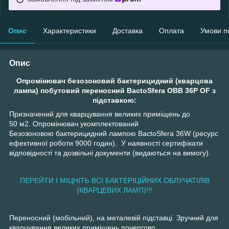
Опис
Характеристики
Доставка
Оплата
Умови п
Опис
Опромінювач безозоновий бактерицидний (кварцова
лампа) побутовий переносний BactoSfera OBB 36P OF з
підставкою:
Призначений для кварцування великих приміщень до
50 м2. Опромінювач укомплектований
Безозоновою бактерицидний лампою BactoSfera 36W (ресурс
ефективної роботи 9000 годин). У наявності сертифікати
відповідності та дозвільні документи (видаються на вимогу).
ПЕРЕЙТИ І МІЦНІТЬ ВСІ БАКТЕРІЦІЙНИХ ОБЛУЧАТІЛІВ
(КВАРЦЕВИХ ЛАМП)!!!
Переносний (мобільний), на металевій підставці. Зручний для
кварцування великих приміщень почергово.