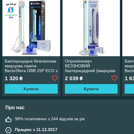
Бактерицидна безозонова
Опромінювач
Бакт
кварцова лампа
БЕЗЗНОВИЙ
квар
BactoSfera OBB 15P ECO з
бактерицидний (кварцова
Bact
підставкою переносна
лампа) BactoSfera OBB
META
1 320
2 039
1 6
₴
₴
опромінювач
30P OF побутовий
пере
переносний з підставкою
Купити
Купити
Про нас
98% позитивних з 244 відгуків за рік
Працює з 11.12.2017