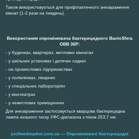
Також використовується для профілактичного знезараження
кімнат (1-2 рази на тиждень).
Використання опромінювача бактерицидного BactoSfera
OBB 36P:
- у будинках, квартирах, житлових кімнатах
- у шкільних установах і дитячих садках
- на промислових підприємствах
- у поліклініках, лікарнях
- у спеціальних лабораторіях
- у кінотеатрах
- у нежитлових приміщеннях
Для знезараження застосовується кварцова бактерицидна
лампа низького тиску УФС-діапазона з піком 253,7 нм.
profmedmarket.com.ua — Опромінювачі бактерицидні