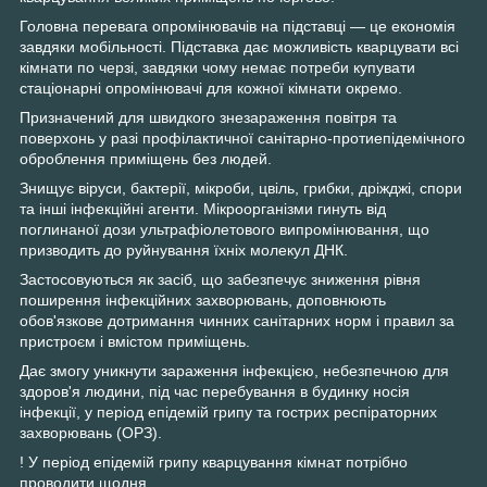
Головна перевага опромінювачів на підставці — це економія
завдяки мобільності. Підставка дає можливість кварцувати всі
кімнати по черзі, завдяки чому немає потреби купувати
стаціонарні опромінювачі для кожної кімнати окремо.
Призначений для швидкого знезараження повітря та
поверхонь у разі профілактичної санітарно-протиепідемічного
оброблення приміщень без людей.
Знищує віруси, бактерії, мікроби, цвіль, грибки, дріжджі, спори
та інші інфекційні агенти. Мікроорганізми гинуть від
поглинаної дози ультрафіолетового випромінювання, що
призводить до руйнування їхніх молекул ДНК.
Застосовуються як засіб, що забезпечує зниження рівня
поширення інфекційних захворювань, доповнюють
обов'язкове дотримання чинних санітарних норм і правил за
пристроєм і вмістом приміщень.
Дає змогу уникнути зараження інфекцією, небезпечною для
здоров'я людини, під час перебування в будинку носія
інфекції, у період епідемій грипу та гострих респіраторних
захворювань (ОРЗ).
! У період епідемій грипу кварцування кімнат потрібно
проводити щодня.