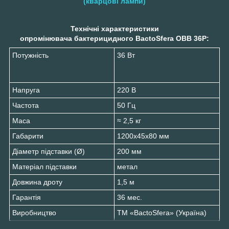
(кварцові лампи)
Технічні характеристики
опромінювача бактерицидного BactoSfera OBB 36P:
Потужність
36 Вт
Напруга
220 В
Частота
50 Гц
Маса
≈ 2,5 кг
Габарити
1200х45х80 мм
Діаметр підставки (Ø)
200 мм
Матеріал підставки
метал
Довжина дроту
1,5 м
Гарантія
36 мес.
Виробництво
ТМ «BactoSfera» (Україна)