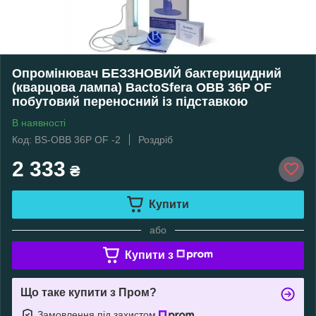
Опромінювач БЕЗЗНОВИЙ бактерицидний
(кварцова лампа) BactoSfera OBB 36P OF
побутовий переносний із підставкою
В наявності
Код: BS-OBB 36P OF -2
Роздріб
2 333
₴
Купити
або
Купити з
Що таке купити з Пром?
Замовлення під захистом