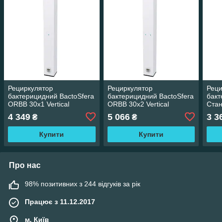
Рециркулятор
Рециркулятор
Реци
бактерицидний BactoSfera
бактерицидний BactoSfera
бакт
ORBB 30x1 Vertical
ORBB 30x2 Vertical
Стан
знезаражувач повітря
знезаражувач повітря
лам
4 349
5 066
3 3
₴
₴
Купити
Купити
Про нас
98% позитивних з 244 відгуків за рік
Працює з 11.12.2017
м. Київ