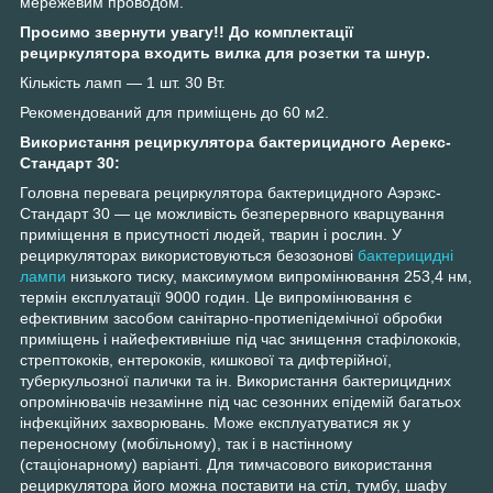
мережевим проводом.
Просимо звернути увагу!! До комплектації
рециркулятора входить вилка для розетки та шнур.
Кількість ламп — 1 шт. 30 Вт.
Рекомендований для приміщень до 60 м2.
Використання рециркулятора бактерицидного Аерекс-
Стандарт 30:
Головна перевага рециркулятора бактерицидного Аэрэкс-
Стандарт 30 — це можливість безперервного кварцування
приміщення в присутності людей, тварин і рослин. У
рециркуляторах використовуються безозонові
бактерицидні
лампи
низького тиску, максимумом випромінювання 253,4 нм,
термін експлуатації 9000 годин. Це випромінювання є
ефективним засобом санітарно-протиепідемічної обробки
приміщень і найефективніше під час знищення стафілококів,
стрептококів, ентерококів, кишкової та дифтерійної,
туберкульозної палички та ін. Використання бактерицидних
опромінювачів незамінне під час сезонних епідемій багатьох
інфекційних захворювань. Може експлуатуватися як у
переносному (мобільному), так і в настінному
(стаціонарному) варіанті. Для тимчасового використання
рециркулятора його можна поставити на стіл, тумбу, шафу