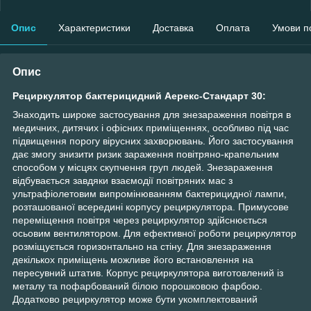
Опис
Характеристики
Доставка
Оплата
Умови п
Опис
Рециркулятор бактерицидний Аерекс-Стандарт 30:
Знаходить широке застосування для знезараження повітря в
медичних, дитячих і офісних приміщеннях, особливо під час
підвищення порогу вірусних захворювань. Його застосування
дає змогу знизити ризик зараження повітряно-крапельним
способом у місцях скупчення груп людей. Знезараження
відбувається завдяки взаємодії повітряних мас з
ультрафіолетовим випромінюванням бактерицидної лампи,
розташованої всередині корпусу рециркулятора. Примусове
переміщення повітря через рециркулятор здійснюється
осьовим вентилятором. Для ефективної роботи рециркулятор
розміщується горизонтально на стіну. Для знезараження
декількох приміщень можливе його встановлення на
пересувний штатив. Корпус рециркулятора виготовлений із
металу та пофарбований білою порошковою фарбою.
Додатково рециркулятор може бути укомплектований