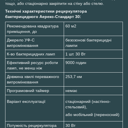
тощо, або стаціонарно закріпити на стіну або стелю.
Технічні характеристики
рециркулятора
бактерицидного
Аерекс-Стандарт 30:
Рекомендована квадратура
60 м2
приміщення, до
Джерело УФ-С
безозонові бактерицидні
випромінювання
лампи
К-во бактерицидних ламп
1 шт. 30 Вт
Ефективний ресурс роботи
9000 годин
ламп, не менш ніж
Довжина хвилі переважного
253,7 нм
випромінювання
Програмовний таймер
немає
Варіант експлуатації
стаціонарний (настінно-
стельовий),
або мобільний (переносний)
Потужність рециркулятора
30 Вт