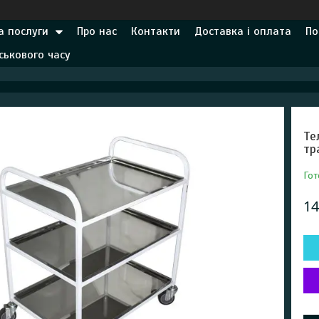
а послуги
Про нас
Контакти
Доставка і оплата
По
ськового часу
Те
тр
Гот
14