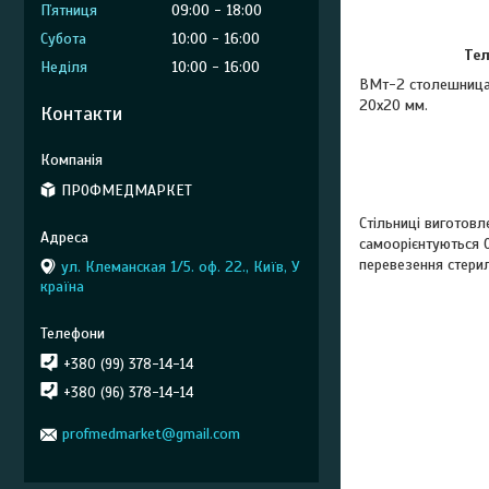
Пʼятниця
09:00
18:00
Субота
10:00
16:00
Тел
Неділя
10:00
16:00
ВМт-2 столешница 
20х20 мм.
Контакти
ПРОФМЕДМАРКЕТ
Стільниці виготовл
самоорієнтуються O
перевезення стерил
ул. Клеманская 1/5. оф. 22., Київ, У
країна
+380 (99) 378-14-14
+380 (96) 378-14-14
profmedmarket@gmail.com