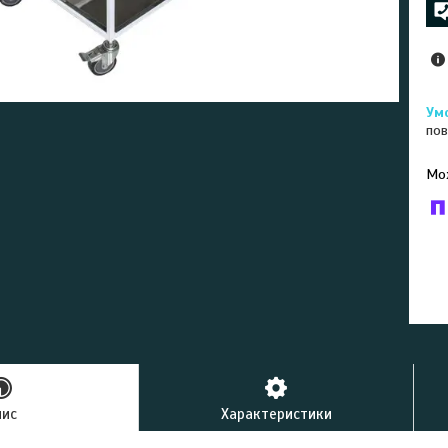
пов
У к
буд
пис
Характеристики