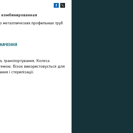
2 комбинированная
з металлических профильных труб
ЗНАЧЕННЯ
сть транспортування. Колеса
стемою. Візок використовується для
ння і стерилізації.