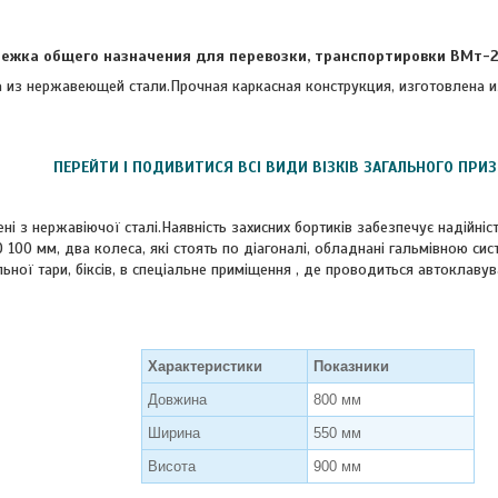
ежка общего назначения для перевозки, транспортировки ВМт-
из нержавеющей стали.Прочная каркасная конструкция, изготовлена и
ПЕРЕЙТИ І ПОДИВИТИСЯ ВСІ ВИДИ ВІЗКІВ ЗАГАЛЬНОГО ПРИ
ені з нержавіючої сталі.Наявність захисних бортиків забезпечує надійні
 100 мм, два колеса, які стоять по діагоналі, обладнані гальмівною си
ьної тари, біксів, в спеціальне приміщення , де проводиться автоклавува
Характеристики
Показники
Довжина
800 мм
Ширина
550 мм
Висота
900 мм