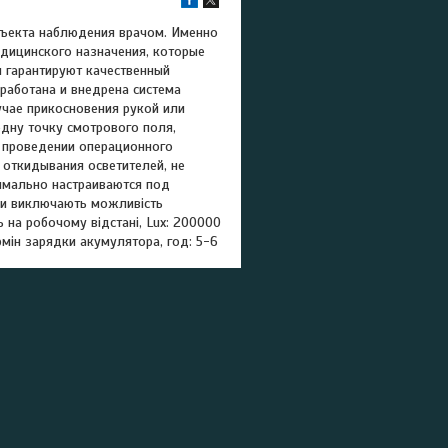
бъекта наблюдения врачом. Именно
дицинского назначения, которые
и гарантируют качественный
работана и внедрена система
учае прикосновения рукой или
дну точку смотрового поля,
и проведении операционного
 откидывания осветителей, не
тимально настраиваются под
іри виключають можливість
 на робочому відстані, Lux: 200000
рмін зарядки акумулятора, год: 5-6