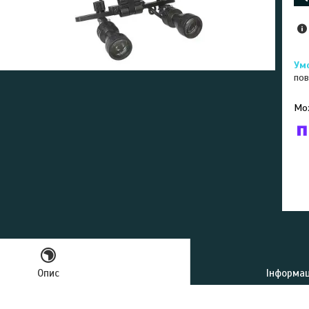
пов
У к
буд
Опис
Інформац