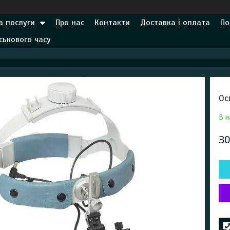
а послуги
Про нас
Контакти
Доставка і оплата
По
ськового часу
Ос
В н
30