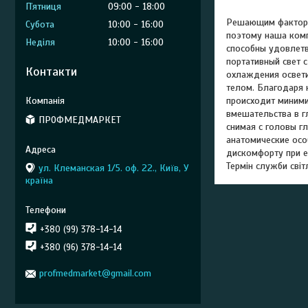
Пʼятниця
09:00
18:00
Решающим фактором
Субота
10:00
16:00
поэтому наша комп
Неділя
10:00
16:00
способны удовлетв
портативный свет 
Контакти
охлаждения освети
телом. Благодаря 
происходит миними
вмешательства в г
ПРОФМЕДМАРКЕТ
снимая с головы г
анатомические осо
дискомфорту при ек
Термін служби світ
ул. Клеманская 1/5. оф. 22., Київ, У
країна
+380 (99) 378-14-14
+380 (96) 378-14-14
profmedmarket@gmail.com