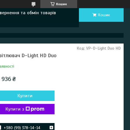
Кошик
вернення та обмін товарів
Кошик
Код:
VP-D-Light Duo HD
вітлювач D-Light HD Duo
аявності
 936 ₴
Купити
Купити з
+380 (99) 378-14-14