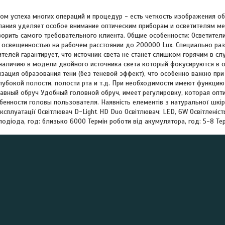
 успеха многих операций и процедур - есть четкость изображения о
ания уделяет особое внимание оптическим приборам и осветителям ме
орить самого требовательного клиента. Общие особенности: Осветител
с освещенностью на рабочем расстоянии до 200000 Lux. Специально раз
телей гарантирует, что источник света не станет слишком горячим в сл
наличию в модели двойного источника света который фокусируются в о
зация образования тени (без теневой эффект), что особенно важно пр
лубокой полости, полости рта и т.д. При необходимости имеют функцию
лавный обруч Удобный головной обруч, имеет регулировку, которая оп
бенности головы пользователя. Наявність елементів з натуральної шк
сплуатації Освітлювач D-Light HD Duo Освітлювач: LED, 6W Освітленість
лодіода, год: близько 6000 Термін роботи від акумулятора, год: 5-8 Те