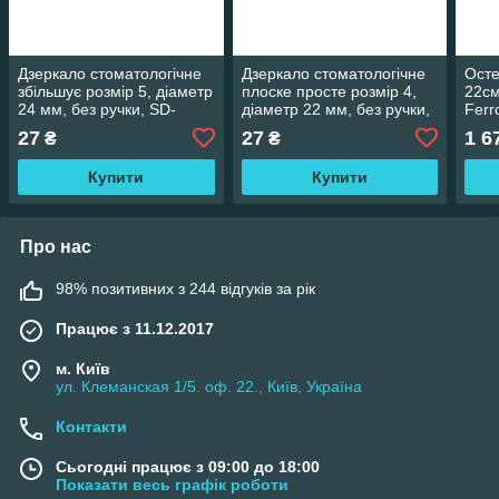
Дзеркало стоматологічне
Дзеркало стоматологічне
Осте
збільшує розмір 5, діаметр
плоске просте розмір 4,
22см
24 мм, без ручки, SD-
діаметр 22 мм, без ручки,
Ferr
0772-24
SD-0771-22
Jo-2
27
27
1 6
₴
₴
Купити
Купити
Про нас
98% позитивних з 244 відгуків за рік
Працює з 11.12.2017
м. Київ
ул. Клеманская 1/5. оф. 22., Київ, Україна
Контакти
Сьогодні працює з 09:00 до 18:00
Показати весь графік роботи