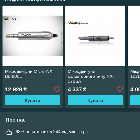
Мікродвигуни Micro-NX
Мікродвигуни
Мік
BL-800Е
колекторного типу NX-
102
170SA
12 929
4 337
4 0
₴
₴
Купити
Купити
Про нас
98% позитивних з 244 відгуків за рік