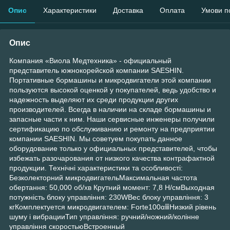
Опис
Характеристики
Доставка
Оплата
Умови п
Опис
Компания «Виола Медтехника» - официальный
представитель южнокорейской компании SAESHIN.
Портативные бормашины и микродвигатели этой компании
пользуются высокой оценкой у покупателей, ведь удобство и
надежность выделяют их среди продукции других
производителей. Всегда в наличии на складе бормашины и
запасные части к ним. Наши сервисные инженеры получили
сертификацию по обслуживанию и ремонту на предприятии
компании SAESHIN. Мы советуем покупать данное
оборудование только у официальных представителей, чтобы
избежать разочарования от низкого качества контрафактной
продукции. Технічні характеристики та особливості:
Безколекторний микродвигательМаксимальная частота
обертання: 50,000 об/хв Крутний момент: 7,8 Н/смВыходная
потужність блоку управління: 230WВес блоку управління: 3
кгКомплектуется микродвигателем: Forte100αⅲНизкий рівень
шуму і вибрацииТип управління: ручний/ножний/колінне
управління скоростьюВстроенный