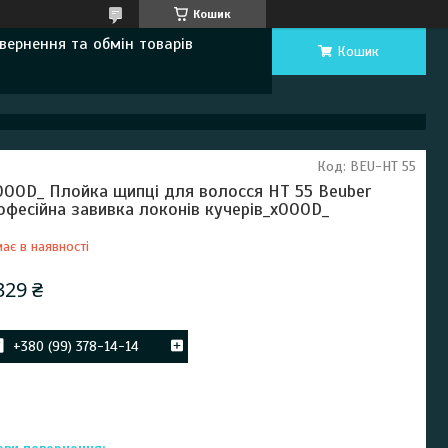
Кошик
вернення та обмін товарів
Кошик
Код:
BEU-HT 55
000D_ Плойка щипці для волосся HT 55 Beuber
офесійна завивка локонів кучерів_x000D_
ає в наявності
329 ₴
+380 (99) 378-14-14