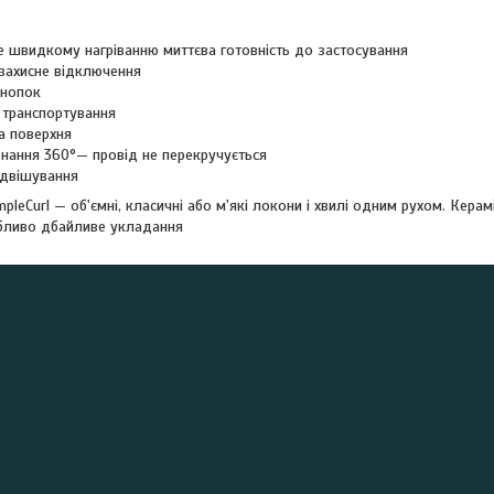
 швидкому нагріванню миттєва готовність до застосування
захисне відключення
кнопок
 транспортування
а поверхня
днання 360°— провід не перекручується
ідвішування
mpleCurl — об'ємні, класичні або м'які локони і хвилі одним рухом. Кера
бливо дбайливе укладання