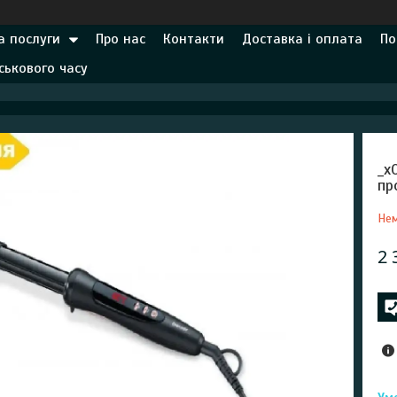
а послуги
Про нас
Контакти
Доставка і оплата
По
ськового часу
_x
пр
Нем
2 