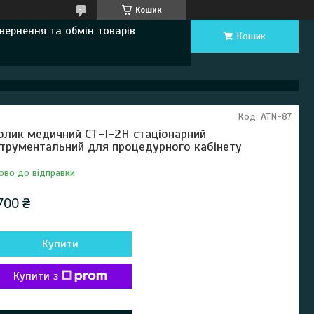
Кошик
вернення та обмін товарів
Кошик
Код:
ATN-87
олик медичний СТ-І-2Н стаціонарний
струментальний для процедурного кабінету
ово до відправки
700 ₴
Купити
Купити з