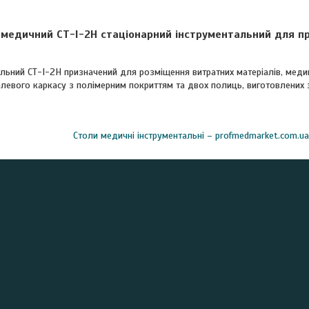
 медичний СТ-І-2Н стаціонарний інструментальний для п
льний СТ-І-2Н призначений для розміщення витратних матеріалів, медик
левого каркасу з полімерним покриттям та двох полиць, виготовлених 
Столи медичні інструментальні – profmedmarket.com.ua