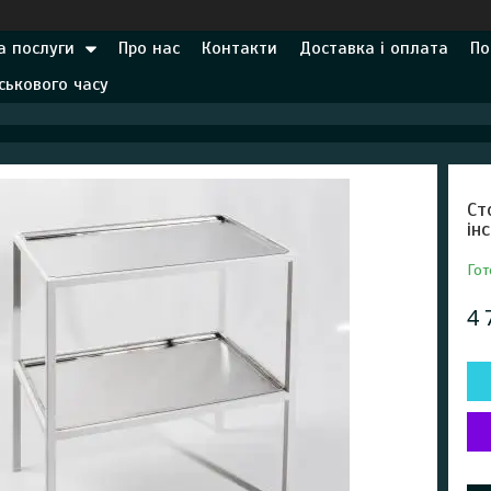
а послуги
Про нас
Контакти
Доставка і оплата
По
ськового часу
Ст
ін
Гот
4 