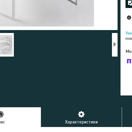
пов
У к
буд
пис
Характеристики