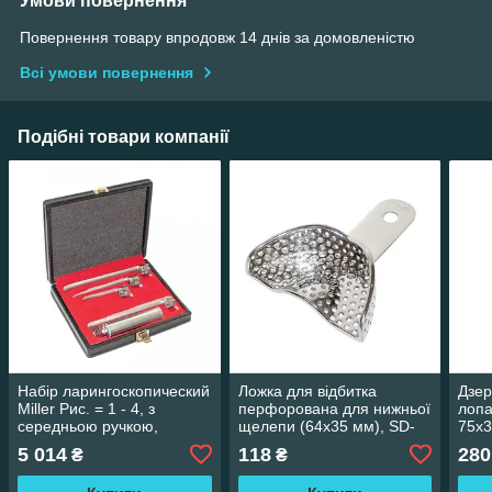
Умови повернення
Повернення товару впродовж 14 днів за домовленістю
Всі умови повернення
Подібні товари компанії
Набір ларингоскопический
Ложка для відбитка
Дзер
Miller Рис. = 1 - 4, з
перфорована для нижньої
лопа
середньою ручкою,
щелепи (64х35 мм), SD-
75х3
звичайний, J-13-155
2008-U1P
5 014
118
280
₴
₴