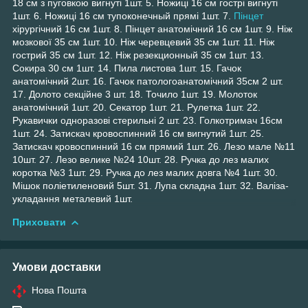
18 см з пуговкою вигнуті 1шт. 5. Ножиці 16 см гострі вигнуті
1шт. 6. Ножиці 16 см тупоконечный прямі 1шт. 7.
Пінцет
хірургічний 16 см 1шт. 8. Пінцет анатомічний 16 см 1шт. 9. Ніж
мозкової 35 см 1шт. 10. Ніж черевцевий 35 см 1шт. 11. Ніж
гострий 35 см 1шт. 12. Ніж резекционный 35 см 1шт. 13.
Сокира 30 см 1шт. 14. Пила листова 1шт. 15. Гачок
анатомічний 2шт. 16. Гачок патологоанатомічний 35см 2 шт.
17. Долото секційне 3 шт. 18. Точило 1шт. 19. Молоток
анатомічний 1шт. 20. Секатор 1шт. 21. Рулетка 1шт. 22.
Рукавички одноразові стерильні 2 шт. 23. Голкотримач 16см
1шт. 24. Затискач кровоспинний 16 см вигнутий 1шт. 25.
Затискач кровоспинний 16 см прямий 1шт. 26. Лезо мале №11
10шт. 27. Лезо велике №24 10шт. 28. Ручка до лез малих
коротка №3 1шт. 29. Ручка до лез малих довга №4 1шт. 30.
Мішок поліетиленовий 5шт. 31. Лупа складна 1шт. 32. Валіза-
укладання металевий 1шт.
Приховати
Умови доставки
Нова Пошта