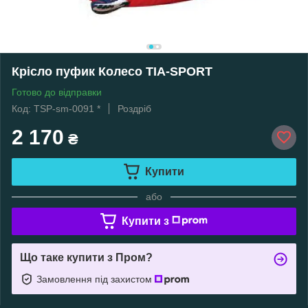
Крісло пуфик Колесо TIA-SPORT
Готово до відправки
Код: TSP-sm-0091 *
Роздріб
2 170
₴
Купити
або
Купити з
Що таке купити з Пром?
Замовлення під захистом