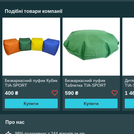
Подібні товари компанії
Безкаркасний пуфик Кубик
Безкаркасний пуфик
Дитя
TIA-SPORT
Таблетка TIA-SPORT
TIA
400
590
1 4
₴
₴
Купити
Купити
Про нас
98% позитивних з 244 відгуків за рік