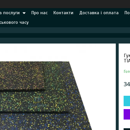
а послуги
Про нас
Контакти
Доставка і оплата
По
ськового часу
Гу
TI
Гот
34