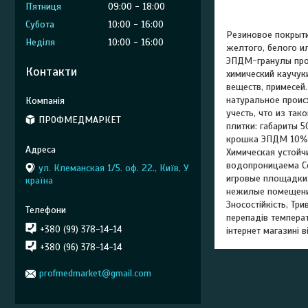
Пʼятниця
09:00
18:00
Субота
10:00
16:00
Резиновое покрыти
Неділя
10:00
16:00
желтого, белого и
ЭПДМ-гранулы прои
Контакти
химический каучук
веществ, примесей
натуральное проис
учесть, что из та
ПРОФМЕДМАРКЕТ
плитки: габариты 5
крошка ЭПДМ 10% (
Химическая устойч
водопроницаема Сф
ул. Клеманская 1/5. оф. 22., Київ, У
игровые площадки,
країна
нежилые помещения
Зносостійкість, Тр
перепадів темпера
+380 (99) 378-14-14
інтернет магазині 
+380 (96) 378-14-14
profmedmarket@gmail.com