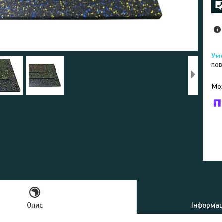
пов
У к
буд
Опис
Інформац