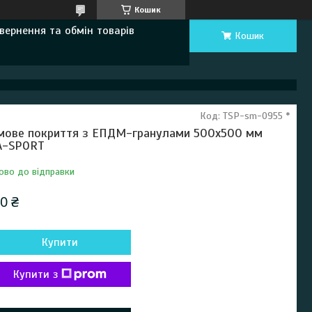
Кошик
вернення та обмін товарів
Кошик
Код:
TSP-sm-0955 *
мове покриття з ЕПДМ-гранулами 500х500 мм
A-SPORT
ово до відправки
0 ₴
Купити
Купити з