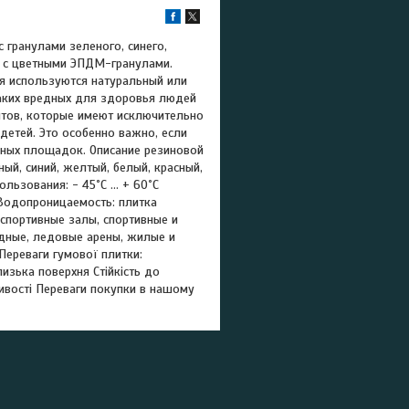
 гранулами зеленого, синего,
и с цветными ЭПДМ-гранулами.
я используются натуральный или
каких вредных для здоровья людей
нтов, которые имеют исключительно
детей. Это особенно важно, если
ивных площадок. Описание резиновой
ный, синий, желтый, белый, красный,
льзования: - 45˚С … + 60˚С
 Водопроницаемость: плитка
спортивные залы, спортивные и
рдные, ледовые арены, жилые и
Переваги гумової плитки:
лизька поверхня Стійкість до
ивості Переваги покупки в нашому