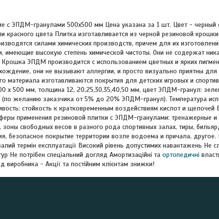
е с ЭПДМ-гранулами 500х500 мм Цена указана за 1 шт. Цвет - черный с
ли красного цвета Плитка изготавливается из черной резиновой крошк
зводятся силами химических производств, причем для их изготовлени
и, имеющие высокую степень химической чистоты. Они не содержат ни
. Крошка ЭПДМ производится с использованием цветных и ярких пигме
хождение, они не вызывают аллергии, и просто визуально приятны для 
кого материала изготавливаются покрытия для детских игровых и спорт
00 х 500 мм, толщина 12, 20,25,30,35,40,50 мм, цвет ЭПДМ-гранул: зеле
по желанию заказчика от 5% до 20% ЭПДМ-гранул). Температура испо
ивость: стойкость к кратковременным воздействиям кислот и щелочей
еры применения резиновой плитки с ЭПДМ-гранулами: тренажерные и 
 зоны свободных весов в разного рода спортивных залах, тиры, билья
, безопасное покрытие территории возле водоема и причала, другое. 
ивалий термін експлуатації Високий рівень допустимих навантажень Не с
тур Не потрібен спеціальний догляд Амортизаційні та
ортопедичні
власт
від виробника - Акції та постійним клієнтам знижки!