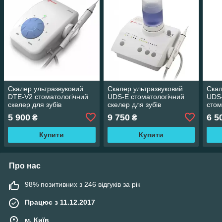
Скалер ультразвуковий
Скалер ультразвуковий
Скал
DTE-V2 стоматологічний
UDS-E стоматологічний
UDS
скелер для зубів
скелер для зубів
стом
для 
5 900
9 750
6 5
₴
₴
Купити
Купити
Про нас
98% позитивних з 246 відгуків за рік
Працює з 11.12.2017
м. Київ