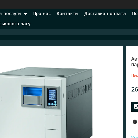
а послуги
Про нас
Контакти
Доставка і оплата
По
ськового часу
Ав
па
Нем
26