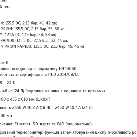
тест;
 тест.
: 135,5 0С, 2,15 бар, 41, 42 хв;
RION: 135,5 0С, 2,15 бар, 55, 56 хв;
: 121,5 0С, 1,15 бар, 54, 58 хв;
APIDO: 135,5 0С, 2,15 бар, 32, 33 хв;
4 PRION RAPIDO: 135,5 0С, 2,15 бар, 45, 46 хв.
ас II
повністю відповідає нормативу EN 13060.
ючої сталі, сертифікована PED 2014/68/CE
8 – 24 Л
) – 48 кг (24 Л) (порожня машина з кошиком та лотками)
460 x 455 x 610 мм (ШxВxГ)
ність 2350 W 10.2 A (18 Л) – 2450 W 10.7 A (24 Л)
300 мл
ення: Ethernet, SD-карта та WiFi (опціонально)
ований термопринтер; функція запам'ятовування циклу (можливість розд