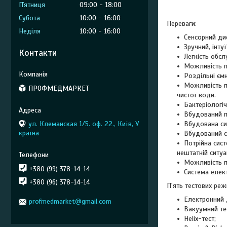
Пʼятниця
09:00
18:00
Субота
10:00
16:00
Переваги:
Неділя
10:00
16:00
Сенсорний ди
Зручний, інту
Контакти
Легкість обсл
Можливість п
Роздільні ємн
Можливість п
ПРОФМЕДМАРКЕТ
чистої води.
Бактеріологіч
Вбудований п
ул. Клеманская 1/5. оф. 22., Київ, У
Вбудована си
країна
Вбудований с
Потрійна сис
нештатній ситуац
Можливість п
+380 (99) 378-14-14
Система елек
+380 (96) 378-14-14
П'ять тестових реж
Електронний д
profmedmarket@gmail.com
Вакуумний те
Helix-тест;