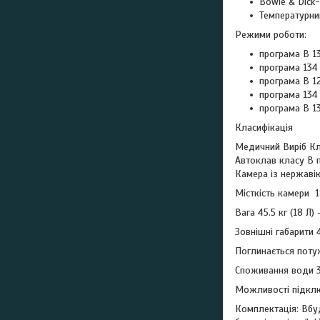
Bowie & Dick-
Температурний
Режими роботи:
програма В 134
програма 134 P
програма В 121
програма 134 R
програма В 13
Класифікація
Медичний Виріб Кл
Автоклав класу B 
Камера із нержаві
Місткість камери 1
Вага 45.5 кг (18 Л
Зовнішні габарити 
Поглинається потуж
Споживання води 
Можливості підключ
Комплектація: Вбуд