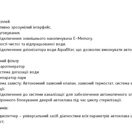
сплей
їтивно зрозумілий інтерфейс.
уговування.
ідключення зовнішнього накопичувача E-Memory.
ості чистої та відпрацьованої води.
ідключення деіонізатора води Aquafilter, що дозволяє виконувати авто
ний фільтр
арогенератор
стема дегазації води
епаратор пари
тема захисту: Автономний захисний клапан, захисний термостат, система
ії.
ідключення до системи каналізації для забезпечення автоматичного з
тронного блокування дверей автоклава під час циклу стерилізації.
имів:
испетчер – універсальний засіб діагностики всіх параметрів автоклава 
ст;