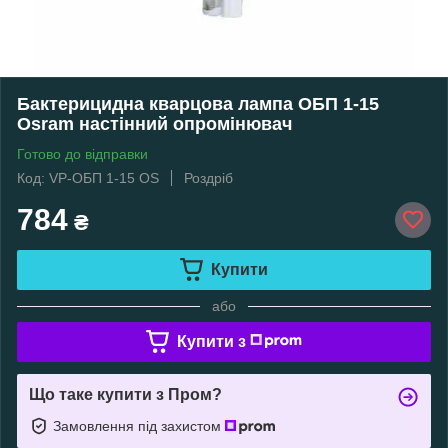
Бактерицидна кварцова лампа ОБП 1-15
Osram настінний опромінювач
Готово до відправки
Код: VP-ОБП 1-15 OS
Роздріб
784
₴
Купити
або
Купити з
Що таке купити з Пром?
Замовлення під захистом