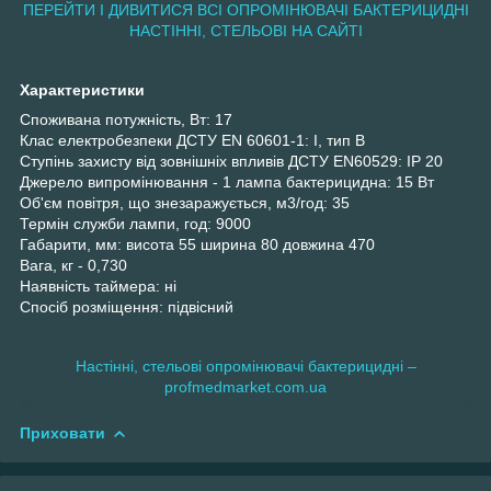
ПЕРЕЙТИ І ДИВИТИСЯ ВСІ ОПРОМІНЮВАЧІ БАКТЕРИЦИДНІ
НАСТІННІ, СТЕЛЬОВІ НА САЙТІ
Характеристики
Споживана потужність, Вт: 17
Клас електробезпеки ДСТУ EN 60601-1: І, тип В
Ступінь захисту від зовнішніх впливів ДСТУ EN60529: ІР 20
Джерело випромінювання - 1 лампа бактерицидна: 15 Вт
Об'єм повітря, що знезаражується, м3/год: 35
Термін служби лампи, год: 9000
Габарити, мм: висота 55 ширина 80 довжина 470
Вага, кг - 0,730
Наявність таймера: ні
Спосіб розміщення: підвісний
Настінні, стельові опромінювачі бактерицидні –
profmedmarket.com.ua
Приховати