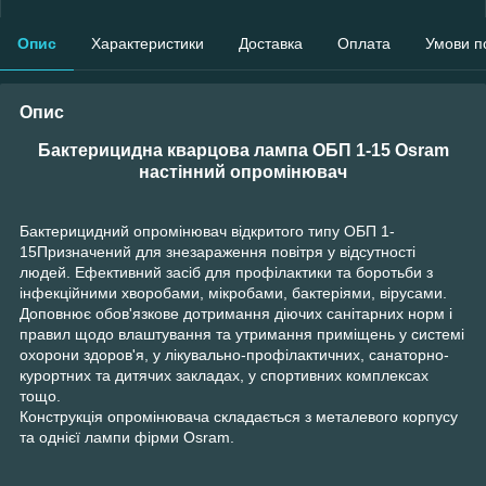
Опис
Характеристики
Доставка
Оплата
Умови п
Опис
Бактерицидна кварцова лампа ОБП 1-15 Osram
настінний опромінювач
Бактерицидний опромінювач відкритого типу ОБП 1-
15Призначений для знезараження повітря у відсутності
людей. Ефективний засіб для профілактики та боротьби з
інфекційними хворобами, мікробами, бактеріями, вірусами.
Доповнює обов'язкове дотримання діючих санітарних норм і
правил щодо влаштування та утримання приміщень у системі
охорони здоров'я, у лікувально-профілактичних, санаторно-
курортних та дитячих закладах, у спортивних комплексах
тощо.
Конструкція опромінювача складається з металевого корпусу
та однієї лампи фірми Osram.