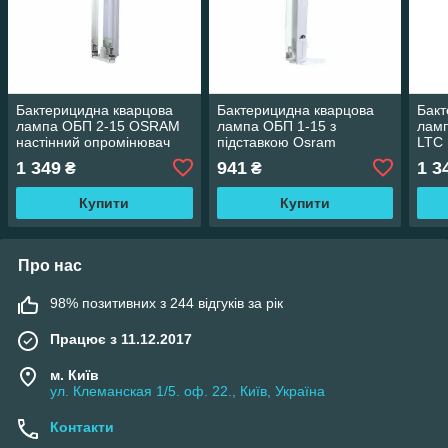
Бактерицидна кварцова
Бактерицидна кварцова
Бакт
лампа ОБП 2-15 OSRAM
лампа ОБП 1-15 з
ламп
настінний опромінювач
підставкою Osram
LTC 
переносна опромінювач
опр
1 349
941
1 3
₴
₴
Купити
Купити
Про нас
98% позитивних з 244 відгуків за рік
Працює з 11.12.2017
м. Київ
ул. Клеманская 1/5. оф. 22., Київ, Україна
Контакти