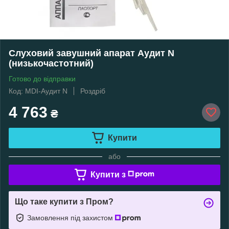
Слуховий завушний апарат Аудит N
(низькочастотний)
Готово до відправки
Код: MDI-Аудит N
Роздріб
4 763
₴
Купити
або
Купити з
Що таке купити з Пром?
Замовлення під захистом