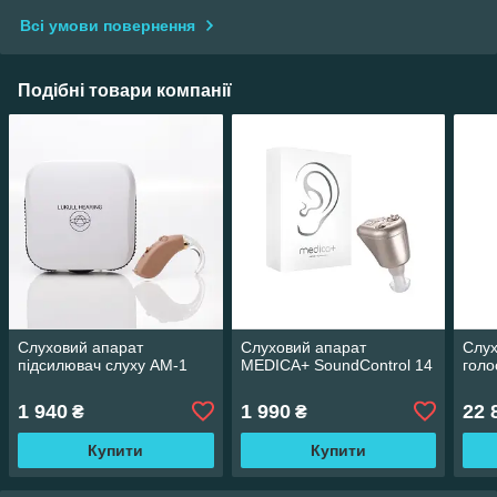
Всі умови повернення
Подібні товари компанії
Слуховий апарат
Слуховий апарат
Слух
підсилювач слуху АМ-1
MEDICA+ SoundControl 14
гол
1 940
1 990
22 
₴
₴
Купити
Купити