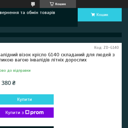
Кошик
вернення та обмін товарів
Кошик
Код:
ZD-G140
валідний візок крісло G140 складаний для людей з
ликою вагою інвалідів літніх дорослих
ово до відправки
 380 ₴
Купити
Купити з