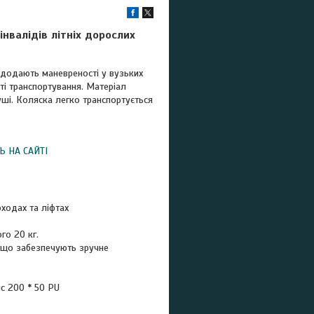
нвалідів літніх дорослих
 додають маневреності у вузьких
ті транспортування. Матеріал
уші. Коляска легко транспортується
Ь НА САЙТІ
ходах та ліфтах
го 20 кг.
, що забезпечують зручне
с 200 * 50 PU