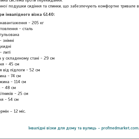
ійна система проти перекидання.
учної подушки сидіння та спинки, що забезпечують комфортне тривале 
ри інвалідного візка G140:
навантаження - 205 кг
отовлення - сталь
егульована
- знімні
дкидні
- литі
 у складеному стані - 29 см
ня - 45 см
я від підлоги - 52 см
ина - 74 см
жина - 114 см
 - 48 см
ітників - 25 см
ня - 54 см
рмін – 12 міс.
Інвалідні візки для дому та вулиць – profmedmarket.com