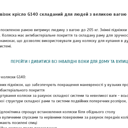
 візок крісло G140 складаний для людей з великою вагою і
з посиленою рамою витримує людину з вагою до 205 кг. Знімні підніжки
. Коляска має антибактеріальне покриття та складану раму для зручнос
е намокає, що дозволяє використовувати дану коляску для купання в д
истемі.
ПЕРЕЙТИ І ДИВИТИСЯ ВСІ ІНВАЛІДНІ ВІЗКИ ДЛЯ ДОМУ ТА ВУЛИЦ
-коляски G140:
імних підніжок, що забезпечують покращення маневреності у вузьких про
ибактеріального покриття
ртування коляски за рахунок складної системи та невеликої ваги - всьо
цної структури складної рами та системи подвійних поперечних розпірок
підлокітника спрощує встановлення коляски біля обіднього столу
а вуличними спусками та нерівними поверхнями за рахунок передніх колі
мають посилені спиці