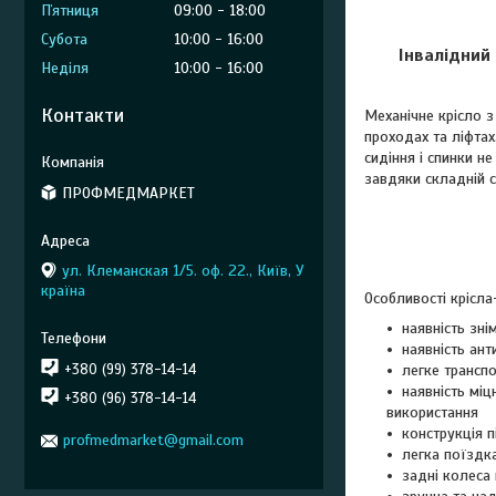
Пʼятниця
09:00
18:00
Субота
10:00
16:00
Інвалідний
Неділя
10:00
16:00
Контакти
Механічне крісло 
проходах та ліфтах
сидіння і спинки н
завдяки складній с
ПРОФМЕДМАРКЕТ
ул. Клеманская 1/5. оф. 22., Київ, У
країна
Особливості крісла
наявність зн
наявність ант
+380 (99) 378-14-14
легке транспо
наявність мі
+380 (96) 378-14-14
використання
конструкція 
profmedmarket@gmail.com
легка поїздк
задні колеса 