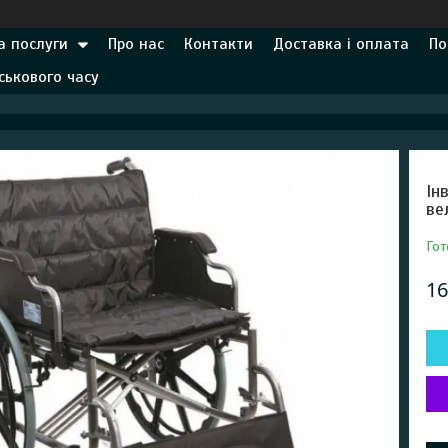
а послуги
Про нас
Контакти
Доставка і оплата
По
ськового часу
Ін
ве
Гот
16