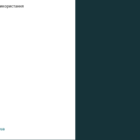
використання
.ua