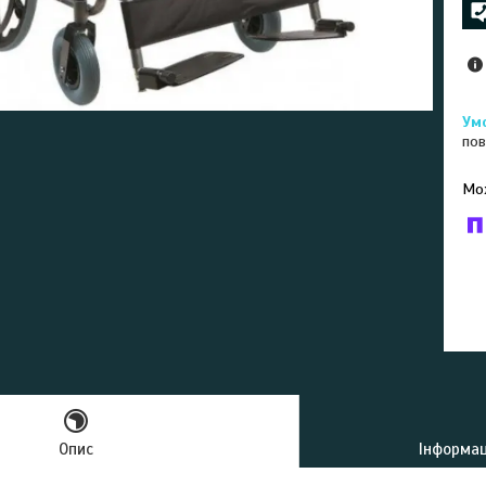
пов
У к
буд
Опис
Інформац