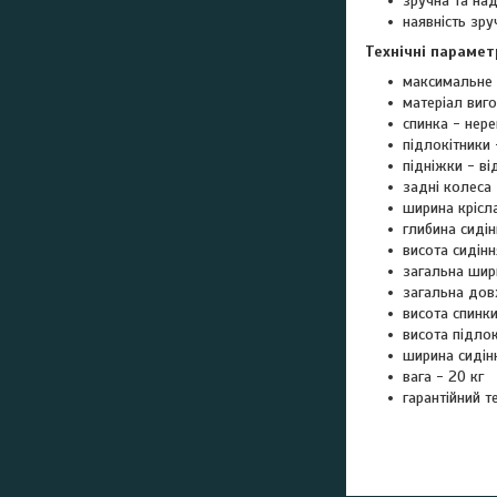
зручна та над
наявність зр
Технічні парамет
максимальне 
матеріал виг
спинка - нер
підлокітники 
підніжки - ві
задні колеса 
ширина крісла
глибина сидін
висота сидінн
загальна шир
загальна дов
висота спинки
висота підлок
ширина сидін
вага - 20 кг
гарантійний те