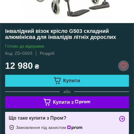
Інвалідний візок крісло G503 складний
алюмінієва для інвалідів літніх дорослих
Готово до відправки
Код: ZD-G503
Роздріб
12 980
₴
Купити
або
Купити з
Що таке купити з Пром?
Замовлення під захистом