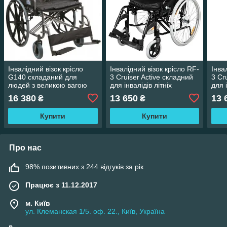
Інвалідний візок крісло
Інвалідний візок крісло RF-
Інва
G140 складаний для
3 Cruiser Active складний
3 Cr
людей з великою вагою
для інвалідів літніх
для і
інвалідів літніх дорослих
дорослих
дор
16 380
13 650
13 
₴
₴
Купити
Купити
Про нас
98% позитивних з 244 відгуків за рік
Працює з 11.12.2017
м. Київ
ул. Клеманская 1/5. оф. 22., Київ, Україна