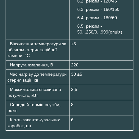
режим - 120/45
режим - 160/150
режим - 180/60
режим -
50...250/0...999(опція)
Відхилення температури за
±3
обсягом стерилізаційної
камери, °С
Напруга живлення, В
220
Час нагріву до температури
30 ±5
стерилізації, хв
Максимальна споживана
2,5
потужність, кВт
Середній термін служби,
8
років
Кіл-ть завантажувальних
6
коробок, шт