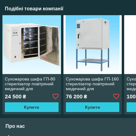
Подібні товари компанії
Сухожарова шафа ГП-80
Сухожарова шафа ГП-160
Сух
стерилізатор повітряний
стерилізатор повітряний
стер
медичний для
медичний для
мед
інструментів
інструментів
інст
24 500
76 200
100
₴
₴
Купити
Купити
Про нас