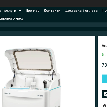
а послуги
Про нас
Контакти
Доставка і оплата
По
ськового часу
Ан
В н
73