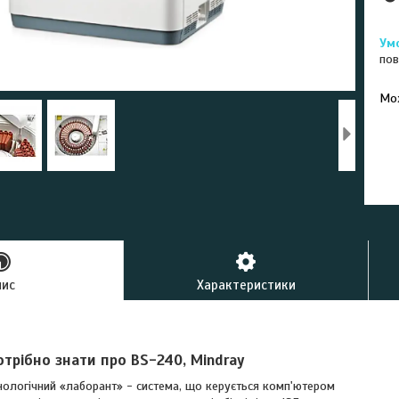
пов
У к
буд
пис
Характеристики
отрібно знати про
BS
-2
4
0,
Mindray
нологічний «лаборант» - система, що керується комп'ютером