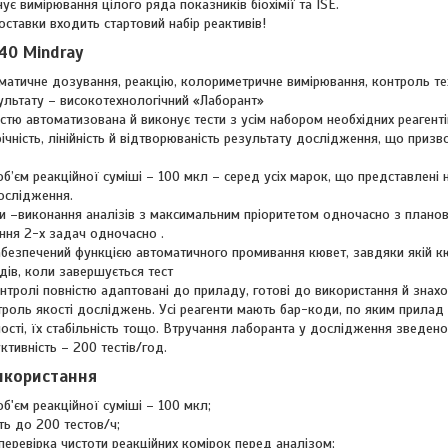
є вимірювання цілого ряда показників біохімії та ISE.
ставки входить стартовий набір реактивів!
40 Mindray
матичне дозування, реакцію, колориметричне вимірювання, контроль те
ультату – високотехнологічний «Лаборант»
стю автоматизована й виконує тести з усім набором необхідних реагентів
фічність, лінійність й відтворюваність результату дослідження, що пр
б’єм реакційної суміші – 100 мкл – серед усіх марок, що представлені 
дослідження.
би –виконання аналізів з максимальним пріоритетом одночасно з плано
ння 2-х задач одночасно .
абезпечений функцією автоматичного промивання кювет, завдяки якій 
ів, коли завершується тест
нтролі повністю адаптовані до приладу, готові до використання й знахо
роль якості досліджень. Усі реагенти мають бар-коди, по яким прилад 
ості, їх стабільність тощо. Втручання лаборанта у дослідження зведено
тивність – 200 тестів/год.
икористання
б'єм реакційної суміші – 100 мкл;
ть до 200 тестов/ч;
перевірка чистоти реакційних комірок перед аналізом;