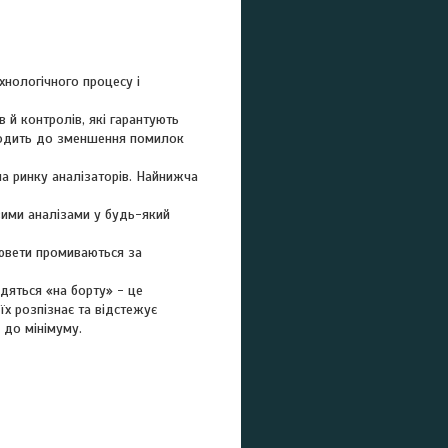
хнологічного процесу і
 й контролів, які гарантують
изводить до зменшення помилок
на ринку аналізаторів. Найнижча
вими аналізами у будь-який
кювети промиваються за
дяться «на борту» - це
їх розпізнає та відстежує
 до мінімуму.