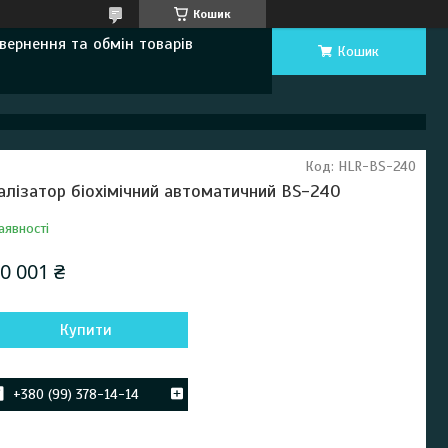
Кошик
вернення та обмін товарів
Кошик
Код:
HLR-BS-240
алізатор біохімічний автоматичний BS-240
аявності
0 001 ₴
Купити
+380 (99) 378-14-14