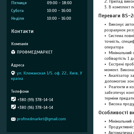
Прилад викону
Пʼятниця
09:00
18:00
В комплект по
Субота
10:00
16:00
Переваги BS-2
Неділя
10:00
16:00
Виконує авто
розрахунок рез
Контакти
Система повні
точність, специ
оператора
ПРОФМЕДМАРКЕТ
Мінімальний о
собівартість 1 
Екстрені про
момент. Викона
ул. Клеманская 1/5. оф. 22., Київ, У
Аналізатор з
країна
допомогою зонд
Реагенти и ко
забезпечує конт
терміни придатн
+380 (99) 378-14-14
Висока продук
+380 (96) 378-14-14
Особливості в
profmedmarket@gmail.com
Мінімальний о
Продуктивніс
Автоматична 