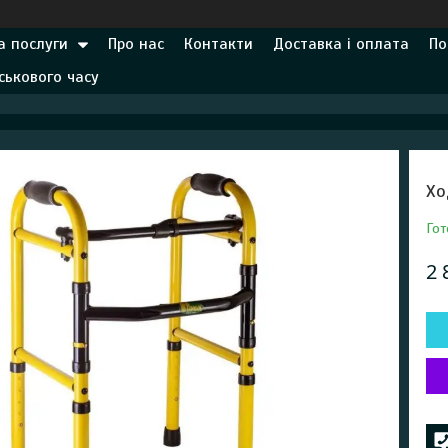
а послуги
Про нас
Контакти
Доставка і оплата
По
ськового часу
Хо
Гот
2 