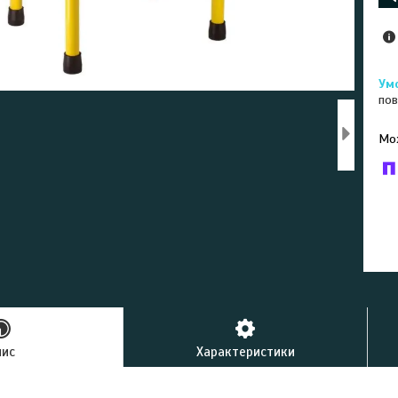
пов
У к
буд
пис
Характеристики