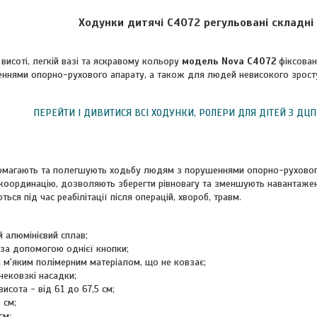
Ходунки дитячі C4072 регульовані складні
висоті, легкій вазі та яскравому кольору
модель Nova С4072
фіксован
еннями опорно-рухового апарату, а також для людей невисокого зрост
ПЕРЕЙТИ І ДИВИТИСЯ ВСІ ХОДУНКИ, РОЛЕРИ ДЛЯ ДІТЕЙ З ДЦП
магають та полегшують ходьбу людям з порушеннями опорно-руховог
оординацію, дозволяють зберегти рівновагу та зменшують навантаженн
ься під час реабілітації після операцій, хвороб, травм.
й алюмінієвий сплав;
за допомогою однієї кнопки;
і м'яким полімерним матеріалом, що не ковзає;
 нековзкі насадки;
исота - від 61 до 67,5 см;
 см;
см;