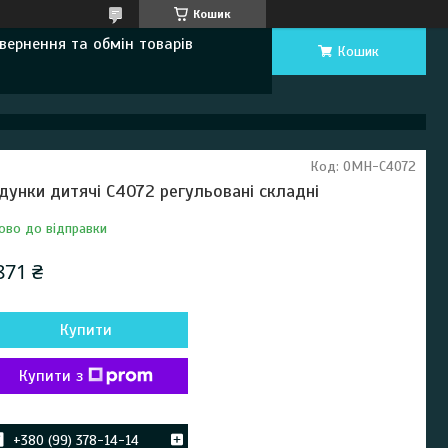
Кошик
вернення та обмін товарів
Кошик
Код:
OMH-C4072
дунки дитячі C4072 регульовані складні
ово до відправки
871 ₴
Купити
Купити з
+380 (99) 378-14-14