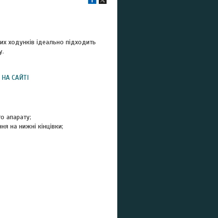
их ходунків ідеально підходить
у.
 НА САЙТІ
о апарату;
я на нижні кінцівки;