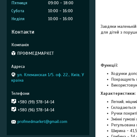
Пʼятниця
09:00
18:00
Субота
10:00
16:00
Неділя
10:00
16:00
Завдяки маленькій 
Контакти
для дітей з поруш
ПРОФМЕДМАРКЕТ
Функції:
Ходунки допо
ул. Клеманская 1/5. оф. 22., Київ, У
Покращують к
країна
Використовуют
Характеристики:
Легкий, міцни
+380 (99) 378-14-14
Складаються 
+380 (96) 378-14-14
Ручки покрит
Змінні гумові
profmedmarket@gmail.com
Регульована в
Ширина - 41,5
Глибина - 34 