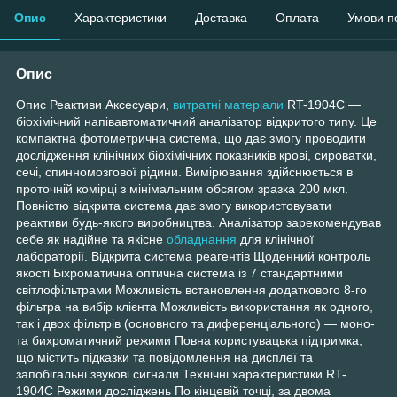
Опис
Характеристики
Доставка
Оплата
Умови п
Опис
Опис Реактиви Аксесуари,
витратні матеріали
RT-1904C —
біохімічний напівавтоматичний аналізатор відкритого типу. Це
компактна фотометрична система, що дає змогу проводити
дослідження клінічних біохімічних показників крові, сироватки,
сечі, спинномозгової рідини. Вимірювання здійснюється в
проточній комірці з мінімальним обсягом зразка 200 мкл.
Повністю відкрита система дає змогу використовувати
реактиви будь-якого виробництва. Аналізатор зарекомендував
себе як надійне та якісне
обладнання
для клінічної
лабораторії. Відкрита система реагентів Щоденний контроль
якості Біхроматична оптична система із 7 стандартними
світлофільтрами Можливість встановлення додаткового 8-го
фільтра на вибір клієнта Можливість використання як одного,
так і двох фільтрів (основного та диференціального) — моно-
та бихроматичний режими Повна користувацька підтримка,
що містить підказки та повідомлення на дисплеї та
запобігальні звукові сигнали Технічні характеристики RT-
1904C Режими досліджень По кінцевій точці, за двома