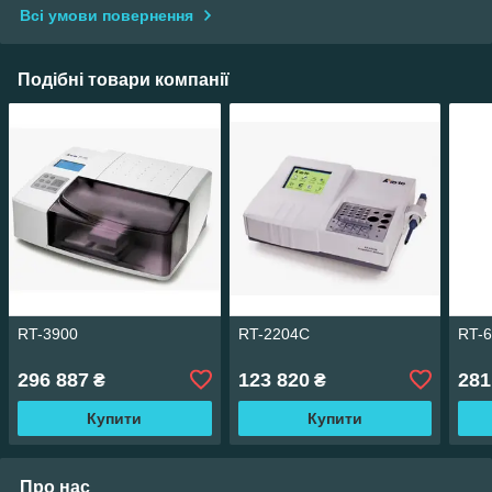
Всі умови повернення
Подібні товари компанії
RT-3900
RT-2204C
RT-
296 887
123 820
281
₴
₴
Купити
Купити
Про нас