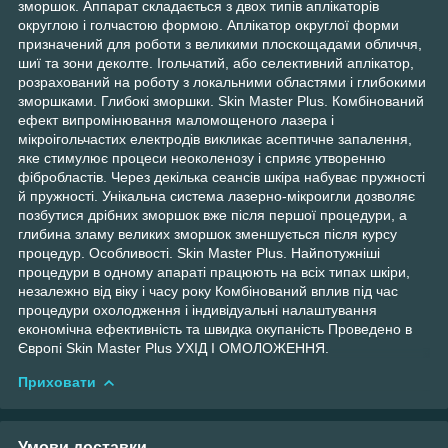
зморшок. Аппарат складається з двох типів аплікаторів
округлою і голчастою формою. Аплікатор округлої форми
призначений для роботи з великими плоскощадами обличчя,
шиї та зони деколте. Ігольчатий, або селективний аплікатор,
розрахований на роботу з локальними областями і глибокими
зморшками. Глибокі зморшки. Skin Master Plus. Комбінований
ефект випромінювання маломощеного лазера і
мікроігольчастих електродів викликає асептичне запалення,
яке стимулює процеси неоколенозу і сприяє утворенню
фібробластів. Через декілька сеансів шкіра набуває пружності
й пружності. Унікальна система лазерно-мікроигли дозволяє
позбутися дрібних зморшок вже після першої процедури, а
глибина зламу великих зморшок зменшується після курсу
процедур. Особливості. Skin Master Plus. Найпотужніші
процедури в одному апараті працюють на всіх типах шкіри,
незалежно від віку і часу року Комбінований вплив під час
процедури охолодження і індивідуальні налаштування
економічна ефективність та швидка окупаність Проведено в
Європі Skin Master Plus УХІД І ОМОЛОЖЕННЯ.
Приховати
Умови доставки