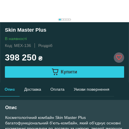
Skin Master Plus
В наявності
Код: MEX-136
Роздріб
398 250
₴
Купити
Опис
Доставка
Оплата
Умови повернення
Опис
Косметологічний комбайн Skin Master Plus
багатофункціональний б'ють-комбайн, який об'єднує основні
косметичні процедури по догляду за шкірою, терапії зморщок