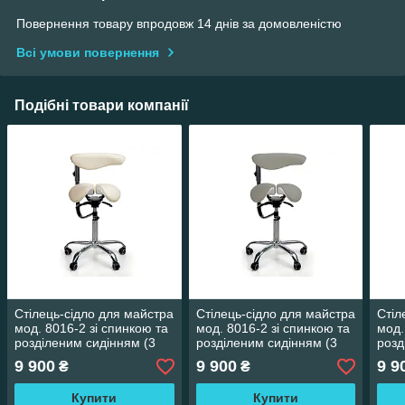
Повернення товару впродовж 14 днів за домовленістю
Всі умови повернення
Подібні товари компанії
Стілець-сідло для майстра
Стілець-сідло для майстра
Стіл
мод. 8016-2 зі спинкою та
мод. 8016-2 зі спинкою та
мод.
розділеним сидінням (3
розділеним сидінням (3
розд
регулювання), БІЖОВИЙ
регулювання), СІРИЙ
рег
9 900
9 900
9 9
₴
₴
Купити
Купити