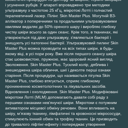
і усунення рубців. У апараті впроваджено три методики
ультразвуку з частотою 25 кГц, мікротокі Лотті і голчастий
терапевтичний лазер. Пілінг. Skin Master Plus. Могутній ВЗ-
аплікатор з поперечними та продальними ультразвуковими
хвилями видаляє до 50% ореного шару і виробляє глибоку
чистку шкіри всього за один сеанс. Крім того, в тканинах, які
утворюються під дією ультразвуку, з’являються бактерії і
знищують усі патогенні бактерії. Ультразвуковий пилинг Skin
Master Plus можна проводити на всіх типах шкіри, в будь-
якому віці, в усі пори року. Вже після першого сеансу шкіра
стає шовковистою, пружною, має здоровий ясний вигляд.
Зволоження. Skin Master Plus. Тусклий колір, дяблива і
знешкоджена шкіра обличчя, шиї і деколте перші ознаки
старіння. Після процедури, що називається пігулка Skin
Master Plus, глибоко втягується, сприяє глибокому
проникненню косметологічних та лікувальних засобів.
Відновлення і охолодження. Skin Master Plus. Модифіковані
мікротоки Лотті (MLM) допомагають давати собі раду з
першими ознаками нев’янучої шкіри. Мікротоки є потужним
активатором місцевої обміну речовин. Вони впливають на
шкіру, м’язову тканину, лімфатичні та кровоносні мікрососуди,
стимулюють іонний обмін та трофіку тканин. Це призводить
до тривалого ліфтінг-ефекту і попереджає утворення