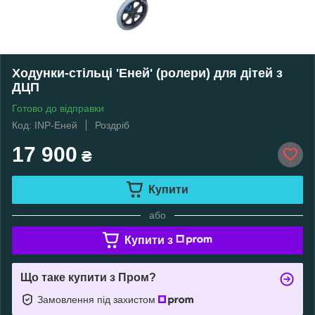
Ходунки-стільці 'Еней' (ролери) для дітей з
ДЦП
Готово до відправки
Код: INP-Еней
Роздріб
17 900
₴
Купити
або
Купити з
Що таке купити з Пром?
Замовлення під захистом