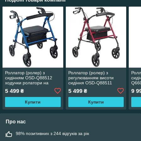
Роллатор (ролер) з
Роллатор (ролер) з
Ролл
сидінням OSD-Q88512
регулюванням висоти
сиді
ходунки ролатори на
сидіння OSD-Q88511
Q660
колесах для літніх
ходунки ролатори на
на к
5 499
5 499
9 9
₴
₴
інвалідів
колесах для літніх
інвал
інвалідів
Купити
Купити
Про нас
98% позитивних з 244 відгуків за рік