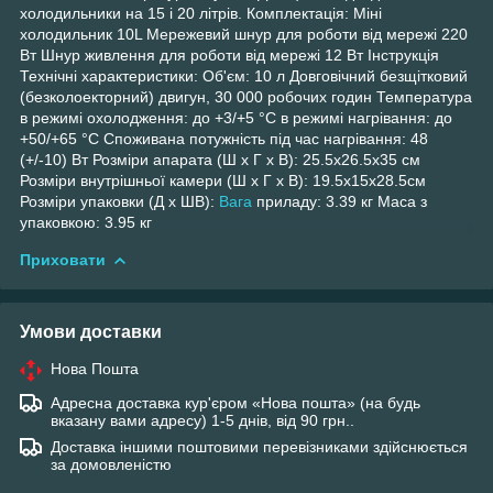
холодильники на 15 і 20 літрів. Комплектація: Міні
холодильник 10L Мережевий шнур для роботи від мережі 220
Вт Шнур живлення для роботи від мережі 12 Вт Інструкція
Технічні характеристики: Об'єм: 10 л Довговічний безщітковий
(безколоекторний) двигун, 30 000 робочих годин Температура
в режимі охолодження: до +3/+5 °C в режимі нагрівання: до
+50/+65 °C Споживана потужність під час нагрівання: 48
(+/-10) Вт Розміри апарата (Ш х Г х В): 25.5х26.5х35 см
Розміри внутрішньої камери (Ш х Г х В): 19.5х15х28.5см
Розміри упаковки (Д х ШВ):
Вага
приладу: 3.39 кг Маса з
упаковкою: 3.95 кг
Приховати
Умови доставки
Нова Пошта
Адресна доставка кур'єром «Нова пошта» (на будь
вказану вами адресу) 1-5 днів, від 90 грн..
Доставка іншими поштовими перевізниками здійснюється
за домовленістю