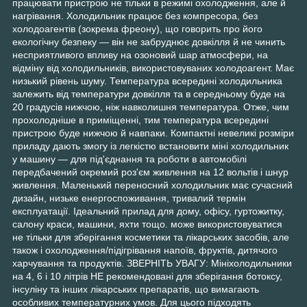
працювати пристрою не тільки в режимі охолодження, але й
нагрівання. Холодильник працює без компресора, без
холодоагентів (зокрема фреону), що говорить про його
екологічну безпеку — він не забруднює довкілля й не чинить
несприятливого впливу на озоновий шар атмосфери, на
відміну від холодильників, використовуваних холодоагент. Має
низький рівень шуму. Температура всередині холодильника
залежить від температури довкілля та в середньому буде на
20 градусів нижчою, ніж навколишня температура. Отже, чим
прохолодніше в приміщенні, тим температура всередині
пристрою буде нижчою й навпаки. Компактні невеликі розміри
приладу дають змогу із легкістю встановити міні холодильник
у машину — для під'єднання та роботи в автомобілі
передбачений окремий роз'єм живлення на 12 вольтів і шнур
живлення. Маленький переносний холодильник має сучасний
дизайн, низьке енергоспоживання, тривалий термін
експлуатації. Ідеальний прилад для дому, офісу, гуртожитку,
салону краси, машини, яхти тощо. може використовуватися
не тільки для зберігання косметики та лікарських засобів, але
також і охолодження/підігрівання напоїв, фруктів, дитячого
харчування та продуктів. ЗВЕРНІТЬ УВАГУ: Мініхолодильники
на 4, 6 і 10 літрів НЕ рекомендовані для зберігання ботоксу,
інсуліну та інших лікарських препаратів, що вимагають
особливих температурних умов. Для цього підходять