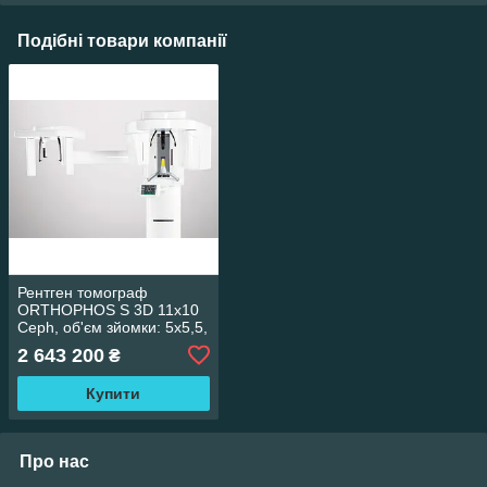
Подібні товари компанії
Рентген томограф
ORTHOPHOS S 3D 11х10
Ceph, об'єм зйомки: 5х5,5,
8х8, 11х10см, з
2 643 200
₴
цефалостатом
стоматологічний
Купити
комп'ютерний томогра
Про нас