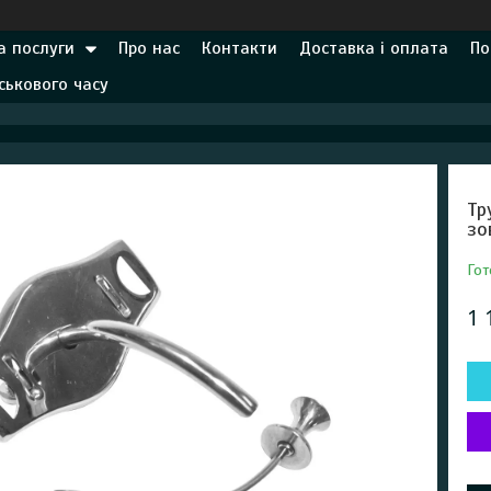
а послуги
Про нас
Контакти
Доставка і оплата
По
ськового часу
Тр
зо
Гот
1 