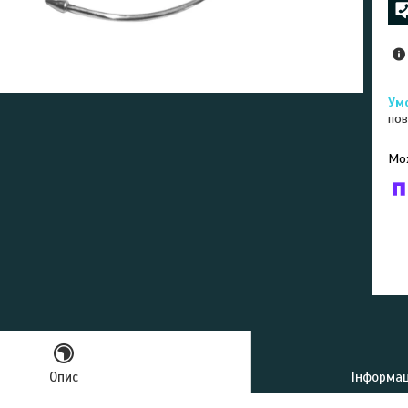
пов
У к
буд
Опис
Інформац