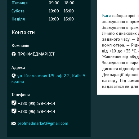
Пʼятниця
09:00
18:00
Субота
10:00
16:00
Ваги
лабораторні з
Неділя
10:00
16:00
зважування в проми
Зважування в грама
Контакти
Лічило однакових 
заданого часу. — 
комп'ютера. — Рідк
від +10 до +35 °C.
ПРОФМЕДМАРКЕТ
Живлення від вбудо
Зважування в кара
дисплея відповідно
Декларації відпові
ул. Клеманская 1/5. оф. 22., Київ, У
нагляду. Під замов
країна
надаватися як для 
+380 (99) 378-14-14
+380 (96) 378-14-14
profmedmarket@gmail.com