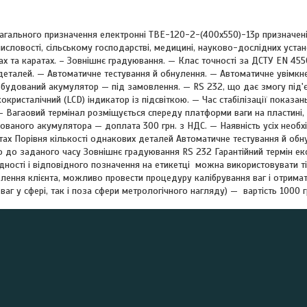
агального призначення електронні ТВЕ-120-2-(400х550)-13р призначені
словості, сільському господарстві, медицині, науково-дослідних устано
х та каратах. – Зовнішнє градуювання. — Клас точності за ДСТУ EN 4550
деталей. — Автоматичне тестування й обнулення. — Автоматичне увімкн
Вбудований акумулятор — під замовлення. — RS 232, що дає змогу під'
окристалічний (LCD) індикатор із підсвіткою. — Час стабілізації показан
 – Вагаовий термінал розміщується спереду платформи ваги на пластині,
ваного акумулятора — доплата 300 грн. з НДС. — Наявність усіх необхі
тах Порівня кількості однакових деталей Автоматичне тестування й об
 до заданого часу Зовнішнє градуювання RS 232 Гарантійний термін екс
дності і відповідного позначення на етикетці можна використовувати т
лення клієнта, можливо провести процедуру калібрування ваг і отрима
ваг у сфері, так і поза сфери метрологічного нагляду) — вартість 1000 г