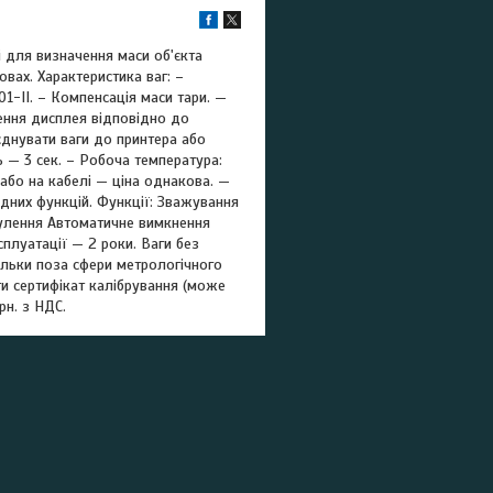
 для визначення маси об'єкта
вах. Характеристика ваг: –
1-II. – Компенсація маси тари. —
ення дисплея відповідно до
єднувати ваги до принтера або
ь — 3 сек. – Робоча температура:
 або на кабелі — ціна однакова. —
дних функцій. Функції: Зважування
нулення Автоматичне вимкнення
плуатації — 2 роки. Ваги без
ільки поза сфери метрологічного
ти сертифікат калібрування (може
рн. з НДС.