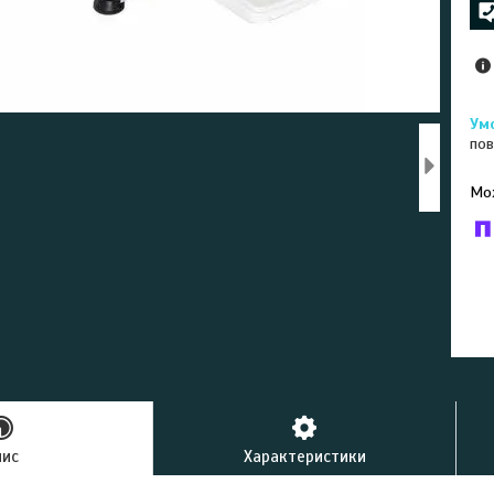
пов
У к
буд
пис
Характеристики