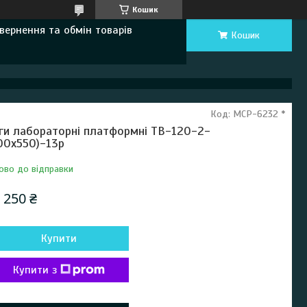
Кошик
вернення та обмін товарів
Кошик
Код:
MCP-6232 *
ги лабораторні платформні ТВ-120-2-
00х550)-13р
ово до відправки
 250 ₴
Купити
Купити з