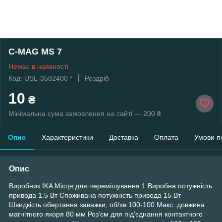
C-MAG MS 7
Немає в наявності
Код: USL-3582400 *
Роздріб
10
₴
Мінімальна сума замовлення на сайті — 200 ₴
Опис
Характеристики
Доставка
Оплата
Умови п
Опис
Виробник IKA Місця для перемішування 1 Виробна потужність
привода 1.5 Вт Споживана потужність привода 15 Вт
Швидкість обертання заважки, об/хв 100-100 Макс. довжина
магнітного якоря 80 мм Роз'єм для під'єднання контактного