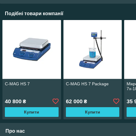
Подібні товари компанії
C-MAG HS 7
C-MAG HS 7 Package
Мікр
7x-1
40 800
62 000
35 
₴
₴
Купити
Купити
Про нас